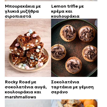
Μπουρεκάκια με
Lemon trifle με
γλυκιά μυζήθρα
κρέμα και
σιροπιαστά
κουλουράκια
Rocky Road με
Σοκολατένια
σοκολατένια αυγά,
ταρτάκια με γέμιση
κουλουράκια και
σεράνο
marshmallows