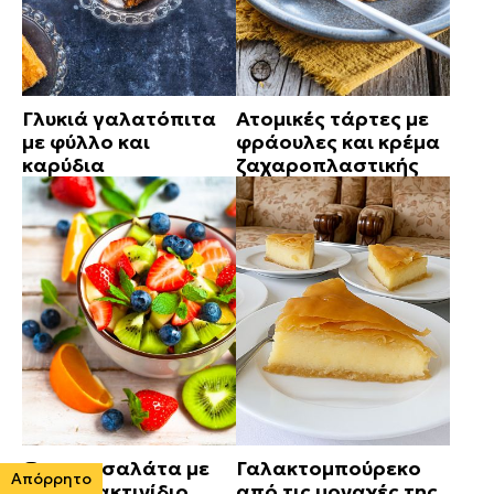
Γλυκιά γαλατόπιτα
Ατομικές τάρτες με
με φύλλο και
φράουλες και κρέμα
καρύδια
ζαχαροπλαστικής
Φρουτοσαλάτα με
Γαλακτομπούρεκο
Απόρρητο
μούρα, ακτινίδιο,
από τις μοναχές της