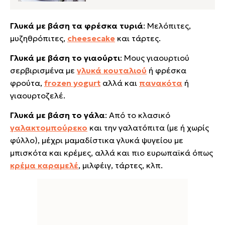
Γλυκά με βάση τα φρέσκα τυριά
: Μελόπιτες,
μυζηθρόπιτες,
cheesecake
και τάρτες.
Γλυκά με βάση το γιαούρτι
: Μους γιαουρτιού
σερβιρισμένα με
γλυκά κουταλιού
ή φρέσκα
φρούτα,
frozen yogurt
αλλά και
πανακότα
ή
γιαουρτοζελέ.
Γλυκά με βάση το γάλα
: Από το κλασικό
γαλακτομπούρεκο
και την γαλατόπιτα (με ή χωρίς
φύλλο), μέχρι μαμαδίστικα γλυκά ψυγείου με
μπισκότα και κρέμες, αλλά και πιο ευρωπαϊκά όπως
κρέμα καραμελέ
, μιλφέιγ, τάρτες, κλπ.