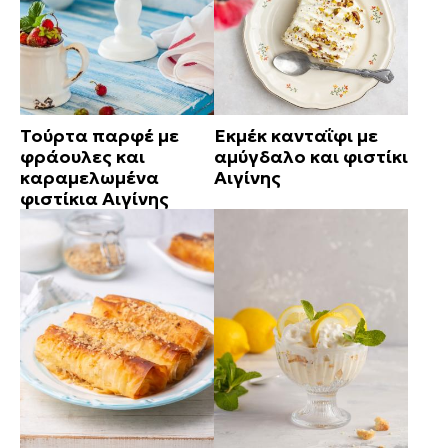
Τούρτα παρφέ με
Εκμέκ κανταΐφι με
φράουλες και
αμύγδαλο και φιστίκι
καραμελωμένα
Αιγίνης
φιστίκια Αιγίνης