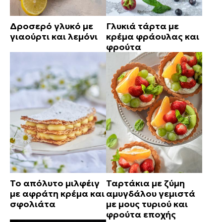
Δροσερό γλυκό με
Γλυκιά τάρτα με
γιαούρτι και λεμόνι
κρέμα φράουλας και
φρούτα
Το απόλυτο μιλφέιγ
Ταρτάκια με ζύμη
με αφράτη κρέμα και
αμυγδάλου γεμιστά
σφολιάτα
με μους τυριού και
φρούτα εποχής