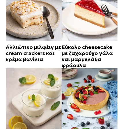
Αλλιώτικο μιλφέιγ με
Εύκολο cheesecake
cream crackers και
με ζαχαρούχο γάλα
κρέμα βανίλια
και μαρμελάδα
φράουλα