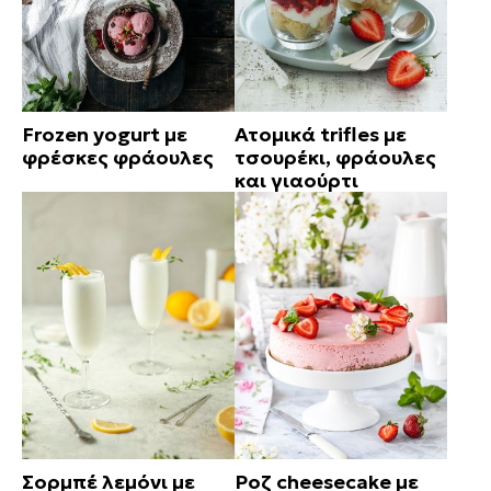
Frozen yogurt με
Ατομικά trifles με
φρέσκες φράουλες
τσουρέκι, φράουλες
και γιαούρτι
Σορμπέ λεμόνι με
Ροζ cheesecake με