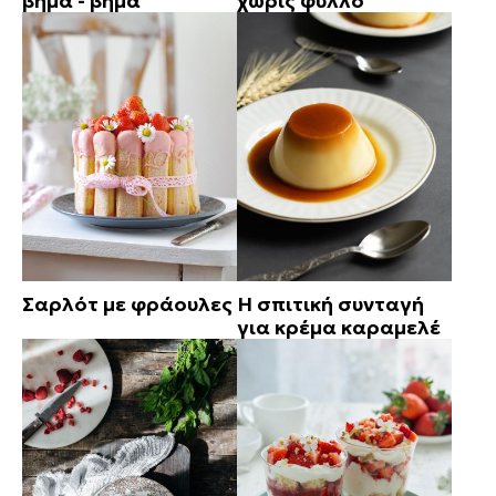
βήμα - βήμα
χωρίς φύλλο
Σαρλότ με φράουλες
Η σπιτική συνταγή
για κρέμα καραμελέ