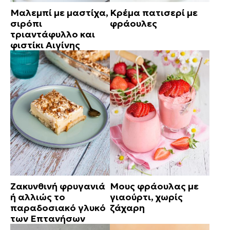
Μαλεμπί με μαστίχα,
Κρέμα πατισερί με
σιρόπι
φράουλες
τριαντάφυλλο και
φιστίκι Αιγίνης
Ζακυνθινή φρυγανιά
Μους φράουλας με
ή αλλιώς το
γιαούρτι, χωρίς
παραδοσιακό γλυκό
ζάχαρη
των Επτανήσων