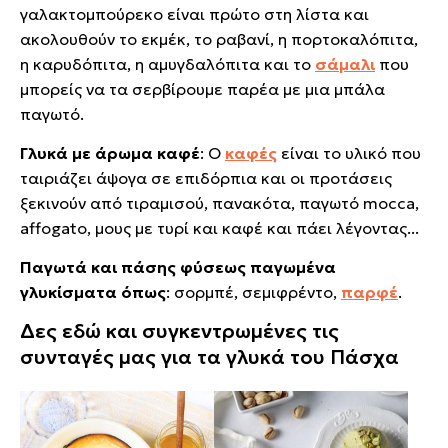
γαλακτομπούρεκο είναι πρώτο στη λίστα και
ακολουθούν το εκμέκ, το ραβανί, η πορτοκαλόπιτα,
η καρυδόπιτα, η αμυγδαλόπιτα και το
σάμαλι
που
μπορείς να τα σερβίρουμε παρέα με μια μπάλα
παγωτό.
Γλυκά με άρωμα καφέ
: Ο
καφές
είναι το υλικό που
ταιριάζει άψογα σε επιδόρπια και οι προτάσεις
ξεκινούν από τιραμισού, πανακότα, παγωτό mocca,
affogato, μους με τυρί και καφέ και πάει λέγοντας...
Παγωτά και πάσης φύσεως παγωμένα
γλυκίσματα όπως
: σορμπέ, σεμιφρέντο,
παρφέ
.
Δες εδώ και συγκεντρωμένες τις
συνταγές μας για τα γλυκά του Πάσχα