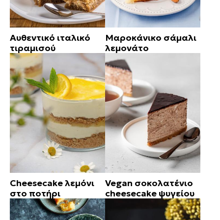
Αυθεντικό ιταλικό
Μαροκάνικο σάμαλι
τιραμισού
λεμονάτο
Cheesecake λεμόνι
Vegan σοκολατένιο
στο ποτήρι
cheesecake ψυγείου