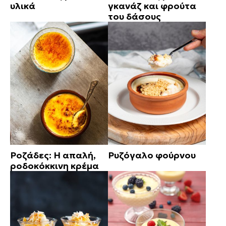
υλικά
γκανάζ και φρούτα
του δάσους
Ροζάδες: Η απαλή,
Ρυζόγαλο φούρνου
ροδοκόκκινη κρέμα