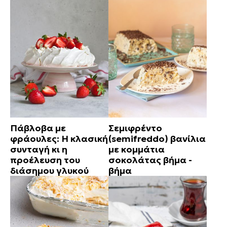
Πάβλοβα με
Σεμιφρέντο
φράουλες: Η κλασική
(semifreddo) βανίλια
συνταγή κι η
με κομμάτια
προέλευση του
σοκολάτας βήμα -
διάσημου γλυκού
βήμα