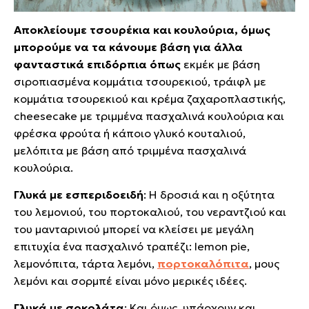
Αποκλείουμε τσουρέκια και κουλούρια, όμως
μπορούμε να τα κάνουμε βάση για άλλα
φανταστικά επιδόρπια όπως
εκμέκ με βάση
σιροπιασμένα κομμάτια τσουρεκιού, τράιφλ με
κομμάτια τσουρεκιού και κρέμα ζαχαροπλαστικής,
cheesecake με τριμμένα πασχαλινά κουλούρια και
φρέσκα φρούτα ή κάποιο γλυκό κουταλιού,
μελόπιτα με βάση από τριμμένα πασχαλινά
κουλούρια.
Γλυκά με εσπεριδοειδή
: Η δροσιά και η οξύτητα
του λεμονιού, του πορτοκαλιού, του νεραντζιού και
του μανταρινιού μπορεί να κλείσει με μεγάλη
επιτυχία ένα πασχαλινό τραπέζι: lemon pie,
λεμονόπιτα, τάρτα λεμόνι,
πορτοκαλόπιτα
, μους
λεμόνι και σορμπέ είναι μόνο μερικές ιδέες.
Γλυκά με σοκολάτα
: Και όμως, υπάρχουν και