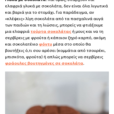
ελαφριά γλυκά με σοκολάτα, δεν είναι όλα λιγωτικά
και βαριά για το στομάχι. Για παράδειγμα, αν
«κλέψεις» λίγη σοκολάτα από τα πασχαλινά αυγά
των παιδιών και τη λιώσεις, μπορείς να φτιάξουμε
μια ελαφριά
τούρτα σοκολάτας
ή μους και να τη
σερβίρεις με φρούτα ή κάποιον ξηρό καρπό, ακόμη
και σοκολατένιο
φόντυ
μέσα στο οποίο θα
βουτήξεις ό,τι σου αρέσει (κομμάτια από τσουρέκι,
μπισκότα, φρούτα) ή απλώς μπορείς να σερβίρεις
φράουλες βουτηγμένες σε σοκολάτα
.