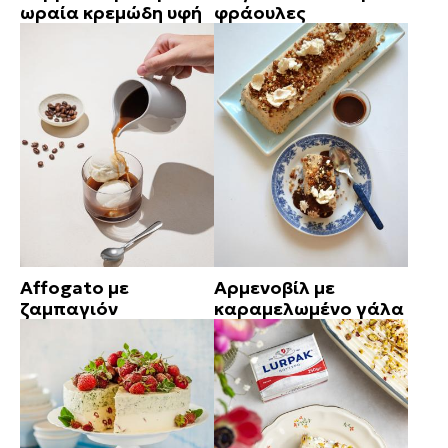
ωραία κρεμώδη υφή
φράουλες
Affogato με
Αρμενοβίλ με
ζαμπαγιόν
καραμελωμένο γάλα