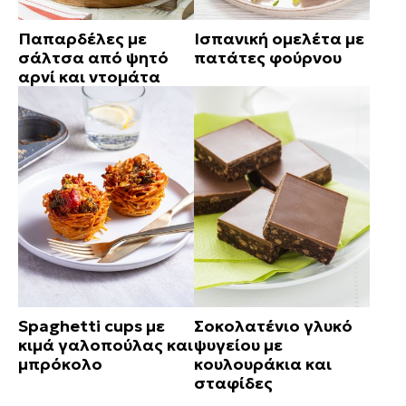
Παπαρδέλες με
Ισπανική ομελέτα με
σάλτσα από ψητό
πατάτες φούρνου
αρνί και ντομάτα
Spaghetti cups με
Σοκολατένιο γλυκό
κιμά γαλοπούλας και
ψυγείου με
μπρόκολο
κουλουράκια και
σταφίδες