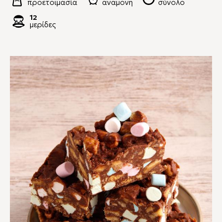
προετοιμασία
αναμονή
σύνολο
12
μερίδες