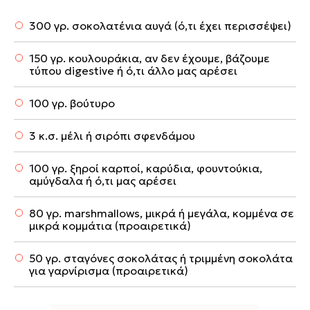
300 γρ. σοκολατένια αυγά (ό,τι έχει περισσέψει)
150 γρ. κουλουράκια, αν δεν έχουμε, βάζουμε
τύπου digestive ή ό,τι άλλο μας αρέσει
100 γρ. βούτυρο
3 κ.σ. μέλι ή σιρόπι σφενδάμου
100 γρ. ξηροί καρποί, καρύδια, φουντούκια,
αμύγδαλα ή ό,τι μας αρέσει
80 γρ. marshmallows, μικρά ή μεγάλα, κομμένα σε
μικρά κομμάτια (προαιρετικά)
50 γρ. σταγόνες σοκολάτας ή τριμμένη σοκολάτα
για γαρνίρισμα (προαιρετικά)