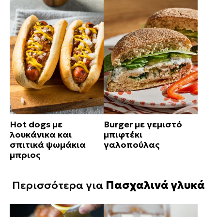
Hot dogs με
Burger με γεμιστό
λουκάνικα και
μπιφτέκι
σπιτικά ψωμάκια
γαλοπούλας
μπριος
Περισσότερα για
Πασχαλινά γλυκά