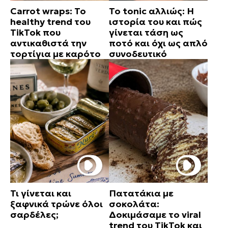
Carrot wraps: Το
Το tonic αλλιώς: Η
healthy trend του
ιστορία του και πώς
TikTok που
γίνεται τάση ως
αντικαθιστά την
ποτό και όχι ως απλό
τορτίγια με καρότο
συνοδευτικό
Τι γίνεται και
Πατατάκια με
ξαφνικά τρώνε όλοι
σοκολάτα:
σαρδέλες;
Δοκιμάσαμε το viral
trend του TikTok και