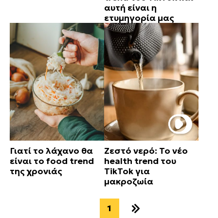
αυτή είναι η
ετυμηγορία μας
Γιατί το λάχανο θα
Ζεστό νερό: Το νέο
είναι το food trend
health trend του
της χρονιάς
TikTok για
μακροζωία
1