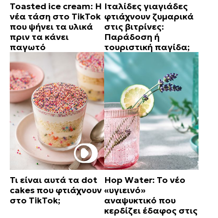
Toasted ice cream: Η
Ιταλίδες γιαγιάδες
νέα τάση στο TikTok
φτιάχνουν ζυμαρικά
που ψήνει τα υλικά
στις βιτρίνες:
πριν τα κάνει
Παράδοση ή
παγωτό
τουριστική παγίδα;
Τι είναι αυτά τα dot
Hop Water: Το νέο
cakes που φτιάχνουν
«υγιεινό»
στο TikTok;
αναψυκτικό που
κερδίζει έδαφος στις