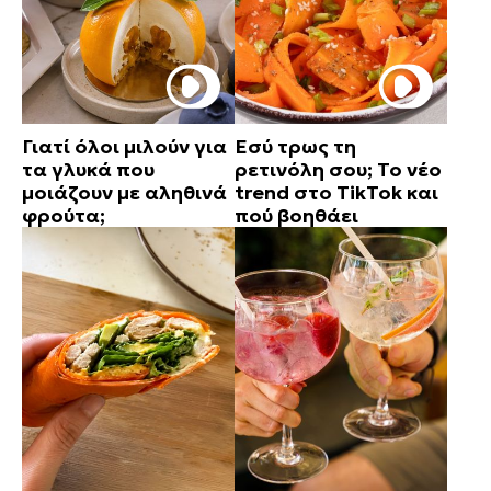
Γιατί όλοι μιλούν για
Εσύ τρως τη
τα γλυκά που
ρετινόλη σου; Το νέο
μοιάζουν με αληθινά
trend στο TikTok και
φρούτα;
πού βοηθάει