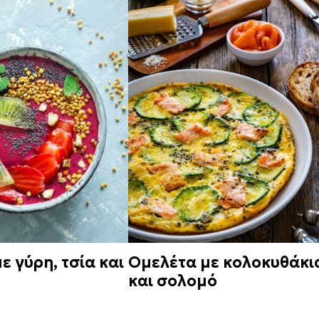
ε γύρη, τσία και
Ομελέτα με κολοκυθάκι
και σολομό