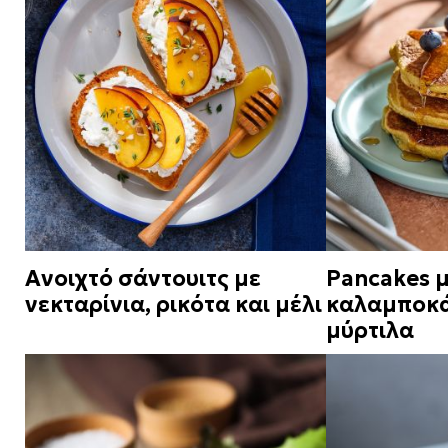
Ανοιχτό σάντουιτς με
Pancakes 
νεκταρίνια, ρικότα και μέλι
καλαμποκά
μύρτιλα