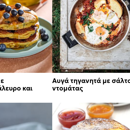
με
Αυγά τηγανητά με σάλτ
λευρο και
ντομάτας