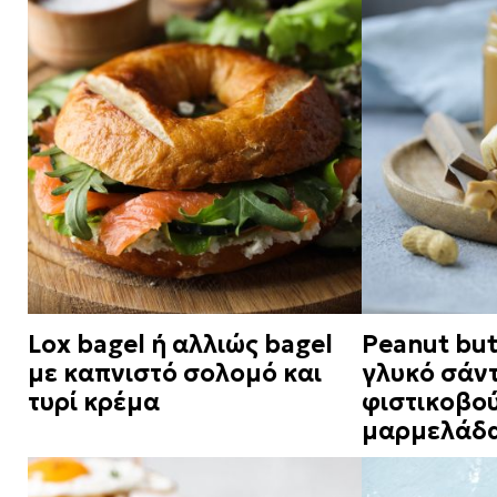
Lox bagel ή αλλιώς bagel
Peanut butt
με καπνιστό σολομό και
γλυκό σάντ
τυρί κρέμα
φιστικοβού
μαρμελάδ