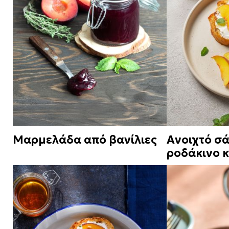
Μαρμελάδα από βανίλιες
Ανοιχτό σά
ροδάκινο κ