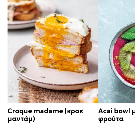
Croque madame (κροκ
Acai bowl μ
μαντάμ)
φρούτα