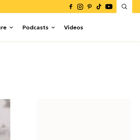
ure
Podcasts
Videos
Καρποί + Σπόροι
Μυρωδικά
Γκρανόλες + Μπάρες
α