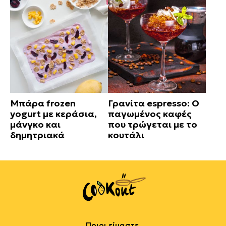
Μπάρα frozen
Γρανίτα espresso: Ο
yogurt με κεράσια,
παγωμένος καφές
μάνγκο και
που τρώγεται με το
δημητριακά
κουτάλι
Ποιοι είμαστε