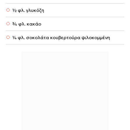
½ φλ. γλυκόζη
¾ φλ. κακάο
¼ φλ. σοκολάτα κουβερτούρα ψιλοκομμένη