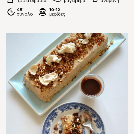
προετοιμασία
μαγείρεμα
αναμονή
45΄
10-12
σύνολο
μερίδες