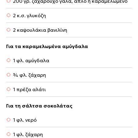
200 γρ. ζαχαρούχο γάλα, απλό ή καραμελωμένο
2 κ.σ. γλυκόζη
2 καψουλάκια βανιλίνη
Για τα καραμελωμένα αμύγδαλα
1 φλ. αμύγδαλα
¾ φλ. ζάχαρη
1 πρέζα αλάτι
Για τη σάλτσα σοκολάτας
1 φλ. νερό
1 φλ. ζάχαρη