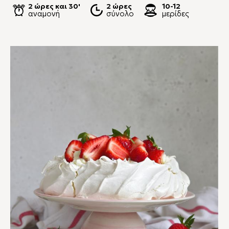
2 ώρες και 30'
2 ώρες
10-12
αναμονή
σύνολο
μερίδες