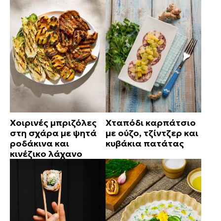
Χοιρινές μπριζόλες
Χταπόδι καρπάτσιο
στη σχάρα με ψητά
με ούζο, τζίντζερ και
ροδάκινα και
κυβάκια πατάτας
κινέζικο λάχανο