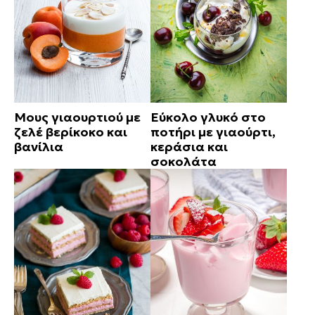
Μους γιαουρτιού με
Εύκολο γλυκό στο
ζελέ βερίκοκο και
ποτήρι με γιαούρτι,
βανίλια
κεράσια και
σοκολάτα