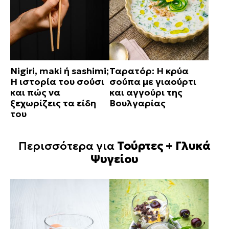
Nigiri, maki ή sashimi;
Ταρατόρ: Η κρύα
Η ιστορία του σούσι
σούπα με γιαούρτι
και πώς να
και αγγούρι της
ξεχωρίζεις τα είδη
Βουλγαρίας
του
Περισσότερα για
Τούρτες + Γλυκά
Ψυγείου