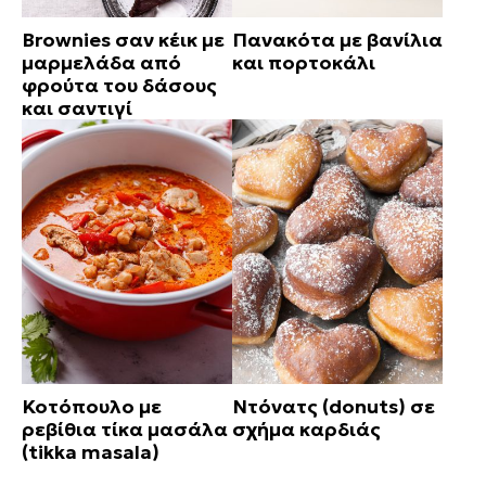
Brownies σαν κέικ με
Πανακότα με βανίλια
μαρμελάδα από
και πορτοκάλι
φρούτα του δάσους
και σαντιγί
Κοτόπουλο με
Ντόνατς (donuts) σε
ρεβίθια τίκα μασάλα
σχήμα καρδιάς
(tikka masala)