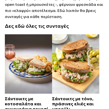
open toast ή μπρουσκέτες -, φέρνουν φρεσκάδα και
πιο «ελαφρύ» αποτέλεσμα. Εδώ λοιπόν θα βρεις
συνταγές για κάθε περίσταση.
Δες εδώ όλες τις συνταγές
Σάντουιτς με
Σάντουιτς με τόνο,
κοτοσαλάτα και
πράσινες ελιές και
αγγουράκια τουρσί
μαρούλι