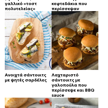
γαλλικό «τοστ
κεφτεδάκια που
πολυτελείας»
περίσσεψαν
Ανοιχτά σάντουιτς
Λαχταριστό
με ψητές σαρδέλες
σάντουιτς με
γαλοπούλα που
περίσσεψε και BBQ
sauce