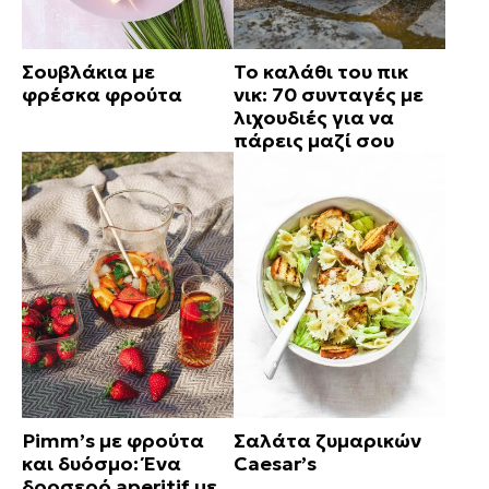
Σουβλάκια με
Το καλάθι του πικ
φρέσκα φρούτα
νικ: 70 συνταγές με
λιχουδιές για να
πάρεις μαζί σου
Pimm’s με φρούτα
Σαλάτα ζυμαρικών
και δυόσμο: Ένα
Caesar’s
δροσερό aperitif με