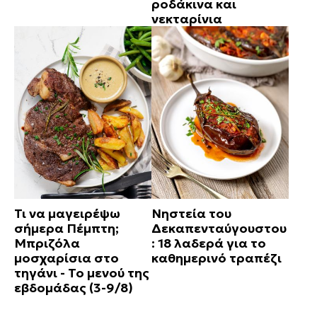
ροδάκινα και
νεκταρίνια
Τι να μαγειρέψω
Νηστεία του
σήμερα Πέμπτη;
Δεκαπενταύγουστου
Μπριζόλα
: 18 λαδερά για το
μοσχαρίσια στο
καθημερινό τραπέζι
τηγάνι - Το μενού της
εβδομάδας (3-9/8)