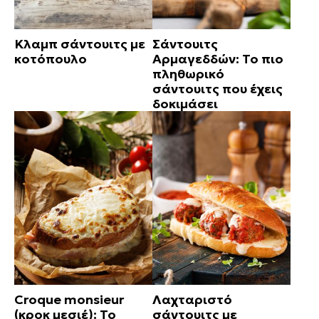
Κλαμπ σάντουιτς με
Σάντουιτς
κοτόπουλο
Αρμαγεδδών: Το πιο
πληθωρικό
σάντουιτς που έχεις
δοκιμάσει
Croque monsieur
Λαχταριστό
(κροκ μεσιέ): Το
σάντουιτς με