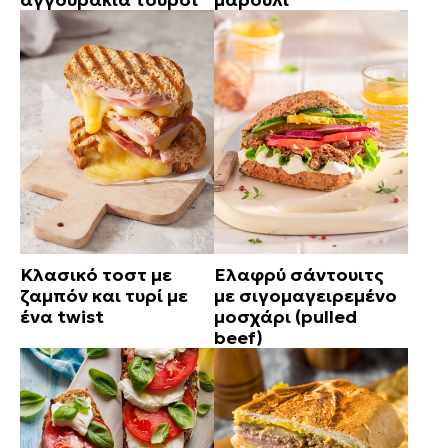
Κλασικό τοστ με
Ελαφρύ σάντουιτς
ζαμπόν και τυρί με
με σιγομαγειρεμένο
ένα twist
μοσχάρι (pulled
beef)