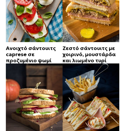
Ανοιχτό σάντουιτς
Ζεστό σάντουιτς με
caprese σε
χοιρινό, μουστάρδα
προζυμένιο ψωμί
και λιωμένο τυρί