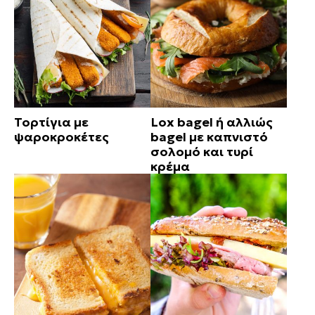
Τορτίγια με
Lox bagel ή αλλιώς
ψαροκροκέτες
bagel με καπνιστό
σολομό και τυρί
κρέμα