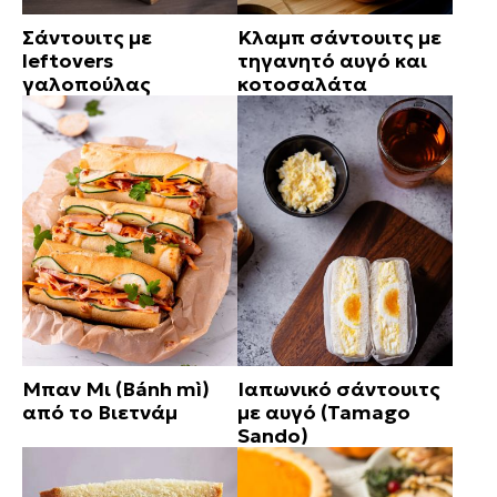
Σάντουιτς με
Κλαμπ σάντουιτς με
leftovers
τηγανητό αυγό και
γαλοπούλας
κοτoσαλάτα
Μπαν Μι (Bánh mì)
Ιαπωνικό σάντουιτς
από το Βιετνάμ
με αυγό (Tamago
Sando)