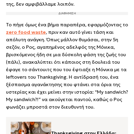
της, δεν αμφιβάλλαμε λοιπόν.
Το πήγε όμως ένα βήμα παραπέρα, εφαρμόζοντας το
zero food waste
, πριν καν αυτό γίνει τάση και
απόλυτη ανάγκη. Όπως μάλλον θυμάσαι, στην 5η
σεζόν, ο Ρος, αγαπημένος αδελφός της Μόνικα,
βρισκόμενος ήδη σε μια δύσκολη φάση της ζωής του
(πάλι), ανακαλύπτει ότι κάποιος στη δουλειά του
έφαγε το σάντουιτς που του έφτιαξε η Μόνικα με τα
leftovers του Thanksgiving. Η αντίδρασή του, ένα
ξέσπασμα αγανάκτησης που φτάνει στα όρια της
υστερίας και έχει μείνει στην ιστορία: “My sandwich?
My sandwich?!” να ακούγεται παντού, καθώς ο Ρος
φωνάζει μπροστά στον διευθυντή του.
Thanksgiving στην Ελλάδα: