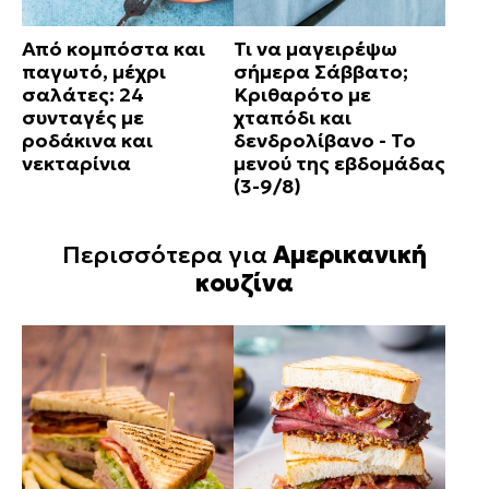
Από κομπόστα και
Τι να μαγειρέψω
παγωτό, μέχρι
σήμερα Σάββατο;
σαλάτες: 24
Κριθαρότο με
συνταγές με
χταπόδι και
ροδάκινα και
δενδρολίβανο - Το
νεκταρίνια
μενού της εβδομάδας
(3-9/8)
Περισσότερα για
Αμερικανική
κουζίνα