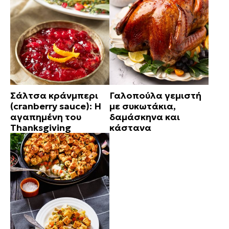
Σάλτσα κράνμπερι
Γαλοπούλα γεμιστή
(cranberry sauce): Η
με συκωτάκια,
αγαπημένη του
δαμάσκηνα και
Thanksgiving
κάστανα