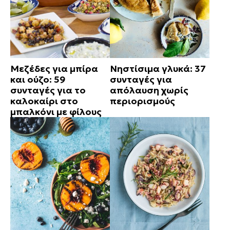
Μεζέδες για μπίρα
Νηστίσιμα γλυκά: 37
και ούζο: 59
συνταγές για
συνταγές για το
απόλαυση χωρίς
καλοκαίρι στο
περιορισμούς
μπαλκόνι με φίλους