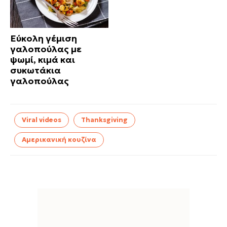
Εύκολη γέμιση
γαλοπούλας με
ψωμί, κιμά και
συκωτάκια
γαλοπούλας
Viral videos
Thanksgiving
Αμερικανική κουζίνα