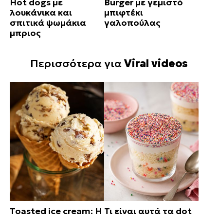
Hot dogs με
Burger με γεμιστό
λουκάνικα και
μπιφτέκι
σπιτικά ψωμάκια
γαλοπούλας
μπριος
Περισσότερα για
Viral videos
Toasted ice cream: Η
Τι είναι αυτά τα dot