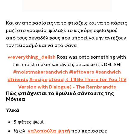
Και αν αποφασίσεις να το φτιάξεις και να το πάρεις
μαζί στο γραφείο, φύλαξέ το ως κόρη οφθαλμού
από τους συναδέλφους που μπορεί να μην αντέξουν
τον πειρασμό και να στο φάνε!
@everything_delish
Ross was onto something with
this moist maker sandwich, because it’s DELISH!
#moistmakersandwich
#leftovers
#sandwich
#friends
#recipe
#food
♬ I'll Be There for You (TV
Version with Dialogue) - The Rembrandts
Πώς φτιάχνεται το θρυλικό σάντουιτς της
Μόνικα
Υλικά
3 φέτες ψωμί
½ φλ.
γαλοπούλα ψητή
που περίσσεψε