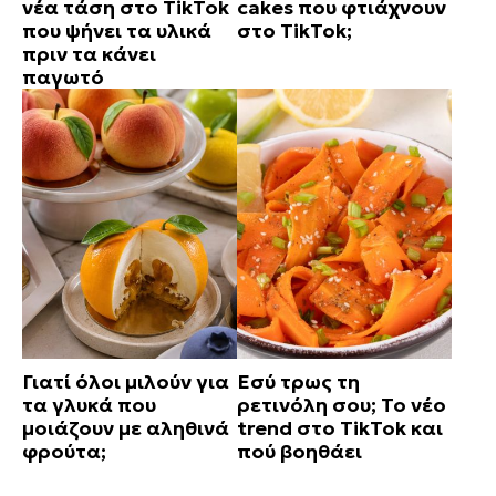
νέα τάση στο TikTok
cakes που φτιάχνουν
που ψήνει τα υλικά
στο TikTok;
πριν τα κάνει
παγωτό
Γιατί όλοι μιλούν για
Εσύ τρως τη
τα γλυκά που
ρετινόλη σου; Το νέο
μοιάζουν με αληθινά
trend στο TikTok και
φρούτα;
πού βοηθάει