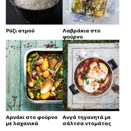
Ρύζι ατμού
Λαβράκια στο
φούρνο
Αρνάκι στο φούρνο
Αυγά τηγανητά με
με λαχανικά
σάλτσα ντομάτας