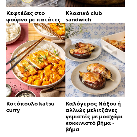
Κεφτέδες στο
Κλασικό club
φούρνο με πατάτες
sandwich
Κοτόπουλο katsu
Καλόγερος Νάξου ή
curry
αλλιώς μελιτζάνες
γεμιστές με μοσχάρι
κοκκινιστό βήμα -
βήμα