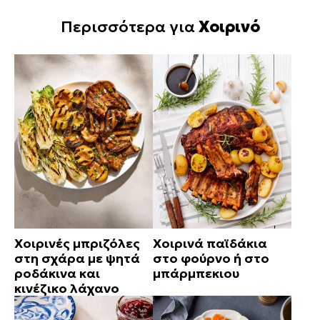
Περισσότερα για
Χοιρινό
Χοιρινές μπριζόλες
Χοιρινά παϊδάκια
στη σχάρα με ψητά
στο φούρνο ή στο
ροδάκινα και
μπάρμπεκιου
κινέζικο λάχανο