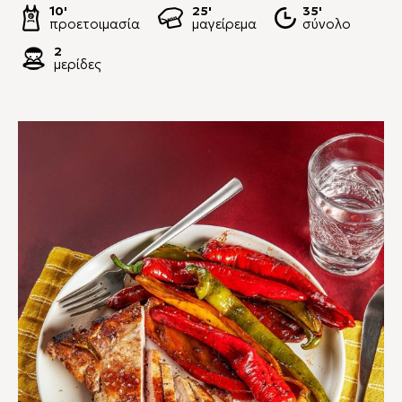
10'
25'
35'
προετοιμασία
μαγείρεμα
σύνολο
2
μερίδες