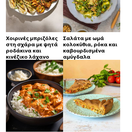
Χοιρινές μπριζόλες
Σαλάτα με ωμά
στη σχάρα με ψητά
κολοκύθια, ρόκα και
ροδάκινα και
καβουρδισμένα
κινέζικο λάχανο
αμύγδαλα