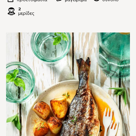
2
μερίδες