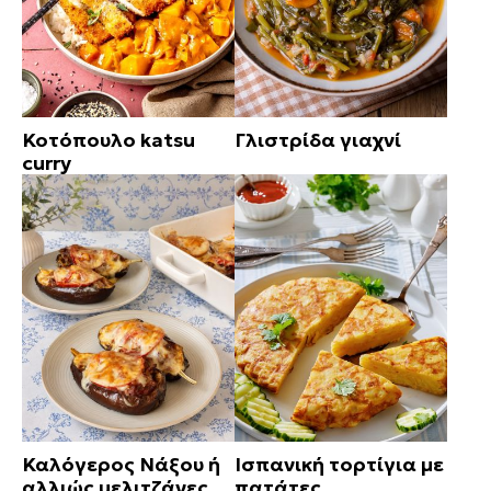
Κοτόπουλο katsu
Γλιστρίδα γιαχνί
curry
Καλόγερος Νάξου ή
Ισπανική τορτίγια με
αλλιώς μελιτζάνες
πατάτες