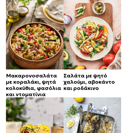
Μακαρονοσαλάτα
Σαλάτα με ψητό
με κοραλάκι, ψητά
χαλούμι, αβοκάντο
κολοκύθια, φασόλια
και ροδάκινο
και ντοματίνια