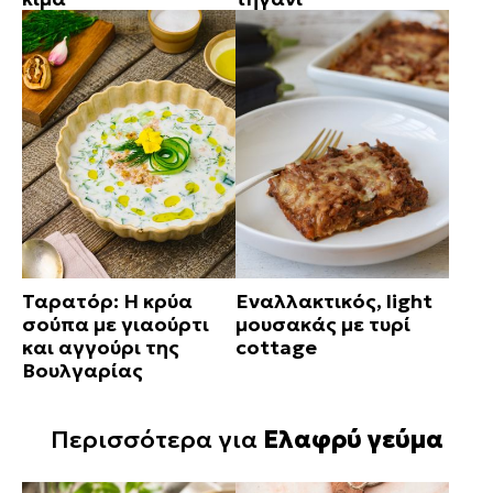
Ταρατόρ: Η κρύα
Εναλλακτικός, light
σούπα με γιαούρτι
μουσακάς με τυρί
και αγγούρι της
cottage
Βουλγαρίας
Περισσότερα για
Ελαφρύ γεύμα