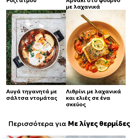
Ρύζι ατμού
Αρνάκι στο φούρνο
με λαχανικά
Αυγά τηγανητά με
Λιθρίνι με λαχανικά
σάλτσα ντομάτας
και ελιές σε ένα
σκεύος
Περισσότερα για
Με λίγες θερμίδες