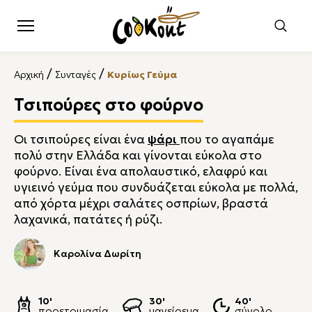
/
/
Αρχική
Συνταγές
Κυρίως Γεύμα
Τσιπούρες στο φούρνο
Οι τσιπούρες είναι ένα
ψάρι
που το αγαπάμε
πολύ στην Ελλάδα και γίνονται εύκολα στο
φούρνο. Είναι ένα απολαυστικό, ελαφρύ και
υγιεινό γεύμα που συνδυάζεται εύκολα με πολλά,
από χόρτα μέχρι σαλάτες οσπρίων, βραστά
λαχανικά, πατάτες ή ρύζι.
Καρολίνα Δωρίτη
10'
30'
40'
προετοιμασία
μαγείρεμα
σύνολο