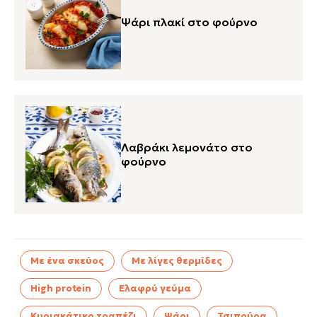
Ψάρι πλακί στο φούρνο
Λαβράκι λεμονάτο στο
φούρνο
Με ένα σκεύος
Με λίγες θερμίδες
High protein
Ελαφρύ γεύμα
Κυριακάτικο τραπέζι
Ψάρι
Τσιπούρα