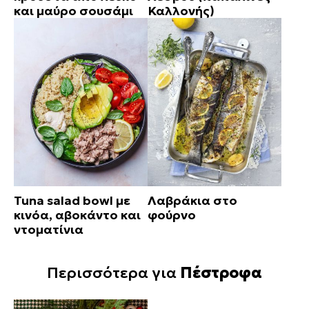
και μαύρο σουσάμι
Καλλονής)
Tuna salad bowl με
Λαβράκια στο
κινόα, αβοκάντο και
φούρνο
ντοματίνια
Περισσότερα για
Πέστροφα