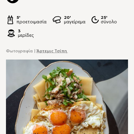
5'
20'
25'
προετοιμασία
μαγείρεμα
σύνολο
3
μερίδες
Φωτογραφία |
Άρτεμις Τσίπη