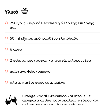
Υλικά
250 γρ. ζυμαρικό Paccheri ή άλλο της επιλογής
μας
50 ml εξαιρετικό παρθένο ελαιόλαδο
6 αυγά
2 φιλέτα πέστροφας καπνιστά, ψιλοκομμένα
μαϊντανό ψιλοκομμένο
αλάτι, πιπέρι φρεσκοτριμμένο
Orange κρασί Grecanico και Inzolia με
αρώματα ανθών πορτοκαλιάς, κέδρου και
μελιού, με ισορροπία και επίμονη