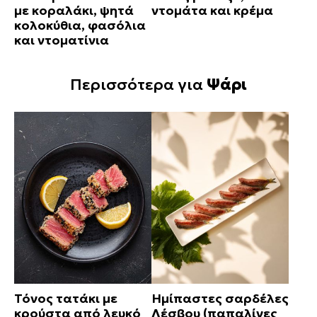
με κοραλάκι, ψητά
ντομάτα και κρέμα
κολοκύθια, φασόλια
και ντοματίνια
Περισσότερα για
Ψάρι
Τόνος τατάκι με
Ημίπαστες σαρδέλες
κρούστα από λευκό
Λέσβου (παπαλίνες