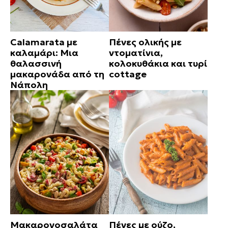
Calamarata με
Πένες ολικής με
καλαμάρι: Μια
ντοματίνια,
θαλασσινή
κολοκυθάκια και τυρί
μακαρονάδα από τη
cottage
Νάπολη
Μακαρονοσαλάτα
Πένες με ούζο,