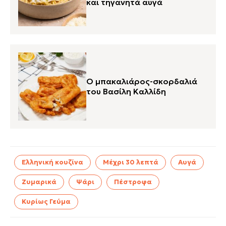
και τηγανητά αυγά
O μπακαλιάρος-σκορδαλιά
του Βασίλη Καλλίδη
Ελληνική κουζίνα
Μέχρι 30 λεπτά
Αυγά
Ζυμαρικά
Ψάρι
Πέστροφα
Κυρίως Γεύμα