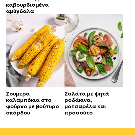
καβουρδισμένα
αμύγδαλα
Ζουμερά
Σαλάτα με ψητά
καλαμπόκια στο
ροδάκινα,
φούρνο με βούτυρο
μοτσαρέλα και
σκόρδου
προσούτο