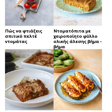
Πώς να φτιάξεις
Ντοματόπιτα με
σπιτικό πελτέ
χειροποίητο φύλλο
ντομάτας
ολικής άλεσης βήμα -
βήμα