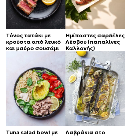
Τόνος τατάκι με
Ημίπαστες σαρδέλες
κρούστα από λευκό
Λέσβου (παπαλίνες
και μαύρο σουσάμι
Καλλονής)
Tuna salad bowl με
Λαβράκια στο