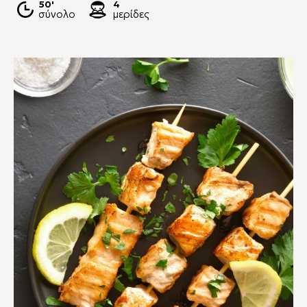
50'
4
σύνολο
μερίδες