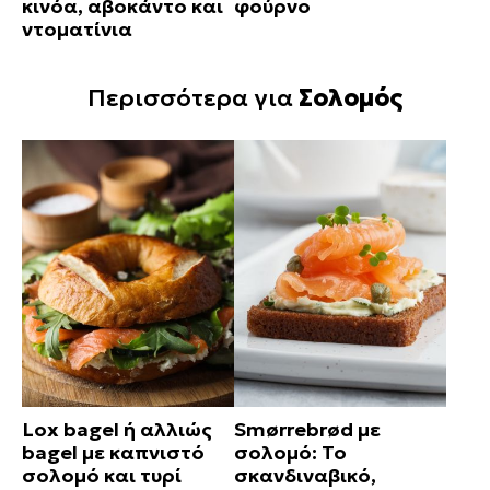
κινόα, αβοκάντο και
φούρνο
ντοματίνια
Περισσότερα για
Σολομός
Lox bagel ή αλλιώς
Smørrebrød με
bagel με καπνιστό
σολομό: Το
σολομό και τυρί
σκανδιναβικό,