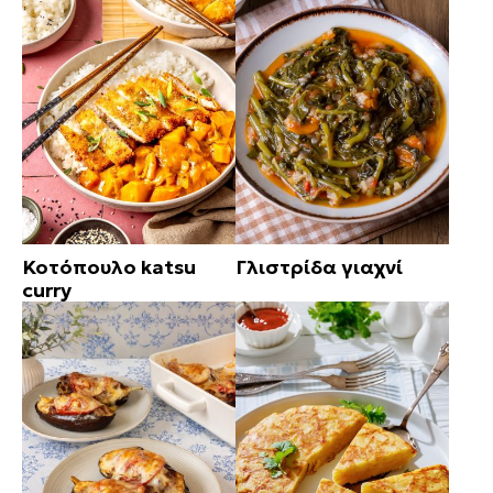
Κοτόπουλο katsu
Γλιστρίδα γιαχνί
curry