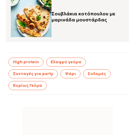
Σουβλάκια κοτόπουλου με
μαρινάδα μουστάρδας
High protein
Ελαφρύ γεύμα
Συνταγές για party
Ψάρι
Σολομός
Κυρίως Γεύμα