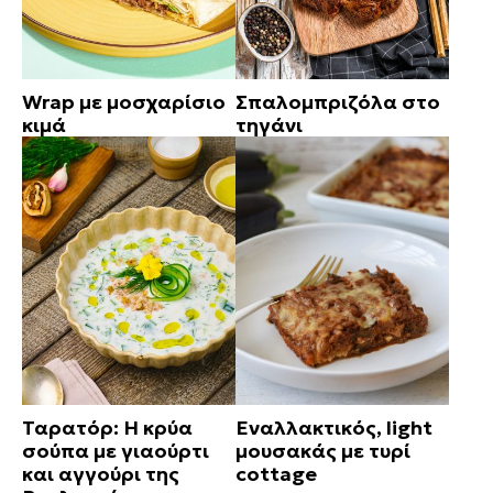
Wrap με μοσχαρίσιο
Σπαλομπριζόλα στο
κιμά
τηγάνι
Ταρατόρ: Η κρύα
Εναλλακτικός, light
σούπα με γιαούρτι
μουσακάς με τυρί
και αγγούρι της
cottage