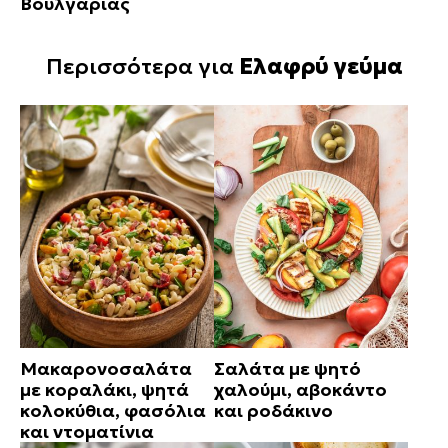
Βουλγαρίας
Περισσότερα για
Ελαφρύ γεύμα
Μακαρονοσαλάτα
Σαλάτα με ψητό
με κοραλάκι, ψητά
χαλούμι, αβοκάντο
κολοκύθια, φασόλια
και ροδάκινο
και ντοματίνια