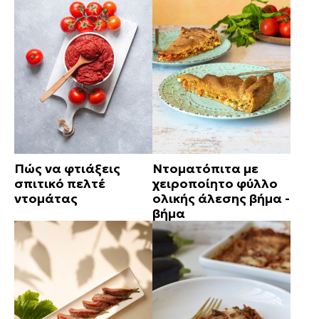
Πώς να φτιάξεις
Ντοματόπιτα με
σπιτικό πελτέ
χειροποίητο φύλλο
ντομάτας
ολικής άλεσης βήμα -
βήμα