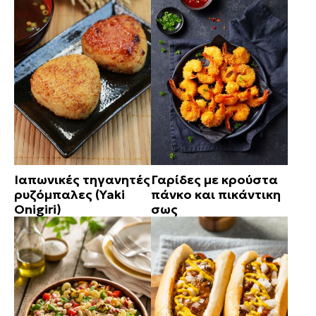
Ιαπωνικές τηγανητές
Γαρίδες με κρούστα
ρυζόμπαλες (Yaki
πάνκο και πικάντικη
Onigiri)
σως