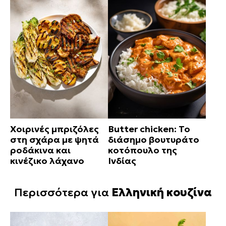
Χοιρινές μπριζόλες
Butter chicken: Το
στη σχάρα με ψητά
διάσημο βουτυράτο
ροδάκινα και
κοτόπουλο της
κινέζικο λάχανο
Ινδίας
Περισσότερα για
Ελληνική κουζίνα