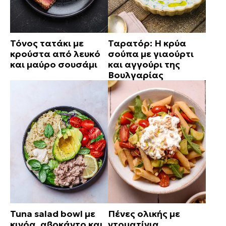
Τόνος τατάκι με
Ταρατόρ: Η κρύα
κρούστα από λευκό
σούπα με γιαούρτι
και μαύρο σουσάμι
και αγγούρι της
Βουλγαρίας
Tuna salad bowl με
Πένες ολικής με
κινόα, αβοκάντο και
ντοματίνια,