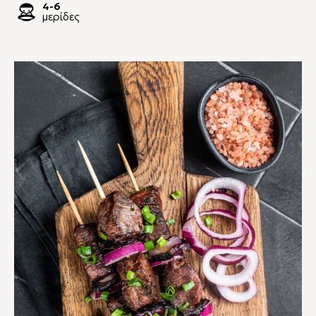
4-6
μερίδες