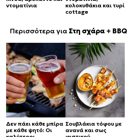
ντοματίνια
κολοκυθάκια και τυρί
cottage
Περισσότερα για
Στη σχάρα + BBQ
Δεν πάει κάθε μπίρα
Σουβλάκια τόφου με
με κάθε ψητό: Οι
ανανά και σως
καλύτεροι
φιστικού