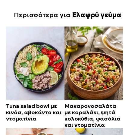
Περισσότερα για
Ελαφρύ γεύμα
Tuna salad bowl με
Μακαρονοσαλάτα
κινόα, αβοκάντο και
με κοραλάκι, ψητά
ντοματίνια
κολοκύθια, φασόλια
και ντοματίνια