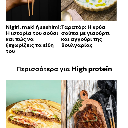
Nigiri, maki ή sashimi;
Ταρατόρ: Η κρύα
Η ιστορία του σούσι
σούπα με γιαούρτι
και πώς να
και αγγούρι της
ξεχωρίζεις τα είδη
Βουλγαρίας
του
Περισσότερα για
High protein