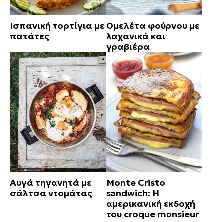
Ισπανική τορτίγια με
Ομελέτα φούρνου με
πατάτες
λαχανικά και
γραβιέρα
Αυγά τηγανητά με
Monte Cristo
σάλτσα ντομάτας
sandwich: Η
αμερικανική εκδοχή
του croque monsieur