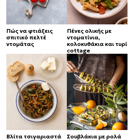
Πώς να φτιάξεις
Πένες ολικής με
σπιτικό πελτέ
ντοματίνια,
ντομάτας
κολοκυθάκια και τυρί
cottage
Βλίτα τσιγαριαστά
Σουβλάκια με ρολά