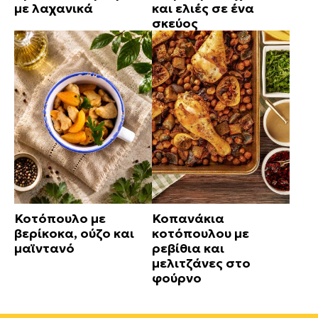
με λαχανικά
και ελιές σε ένα
σκεύος
Κοτόπουλο με
Κοπανάκια
βερίκοκα, ούζο και
κοτόπουλου με
μαϊντανό
ρεβίθια και
μελιτζάνες στο
φούρνο