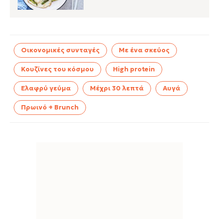
Οικονομικές συνταγές
Με ένα σκεύος
Κουζίνες του κόσμου
High protein
Ελαφρύ γεύμα
Μέχρι 30 λεπτά
Αυγά
Πρωινό + Brunch