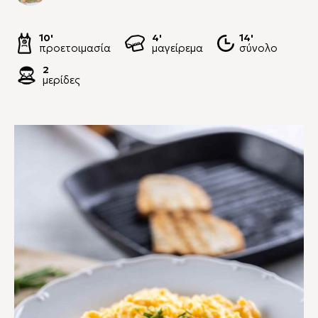
10'
4'
14'
προετοιμασία
μαγείρεμα
σύνολο
2
μερίδες