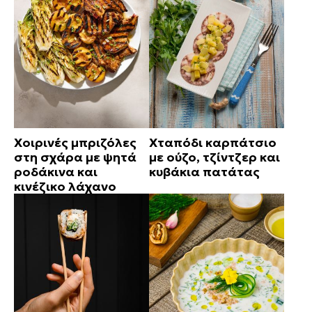
Χοιρινές μπριζόλες
Χταπόδι καρπάτσιο
στη σχάρα με ψητά
με ούζο, τζίντζερ και
ροδάκινα και
κυβάκια πατάτας
κινέζικο λάχανο