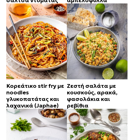
σάλτσα ντομάτας
αμπελόφυλλα
Κορεάτικο stir fry με
Ζεστή σαλάτα με
noodles
κουσκούς, αρακά,
γλυκοπατάτας και
φασολάκια και
λαχανικά (Japhae)
ρεβίθια