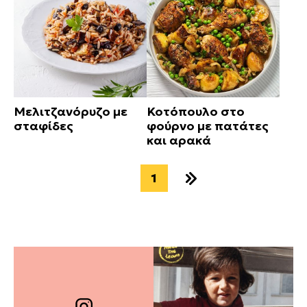
Μελιτζανόρυζο με
Κοτόπουλο στο
σταφίδες
φούρνο με πατάτες
και αρακά
1