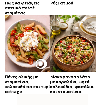
Πώς να φτιάξεις
Ρύζι ατμού
σπιτικό πελτέ
ντομάτας
Πένες ολικής με
Μακαρονοσαλάτα
ντοματίνια,
με κοραλάκι, ψητά
κολοκυθάκια και τυρί
κολοκύθια, φασόλια
cottage
και ντοματίνια