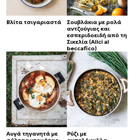
Βλίτα τσιγαριαστά
Σουβλάκια με ρολά
αντζούγιας και
εσπεριδοειδή από τη
Σικελία (Alici al
beccafico)
Αυγά τηγανητά με
Ρύζι με