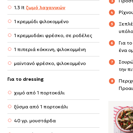
Προσθ
1.3 lt
ζωμό λαχανικών
Ρίχνου
1 κρεμμύδι ψιλοκομμένο
Ξεπλέ
υπόλο
1 κρεμμυδάκι φρέσκο, σε ροδέλες
Για τ
1 πιπεριά κόκκινη, ψιλοκομμένη
ένα ο
Σουρώ
μαϊντανό φρέσκο, ψιλοκομμένο
την π
Για το dressing
Περιχ
Προαι
χυμό από 1 πορτοκάλι
ξύσμα από 1 πορτοκάλι
40 γρ. μουστάρδα