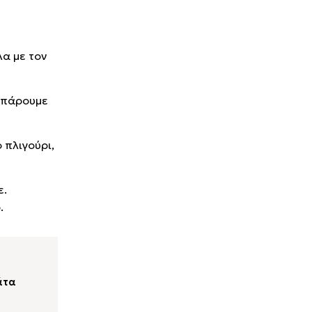
α με τον
α πάρουμε
 πλιγούρι,
ε.
.
άτα