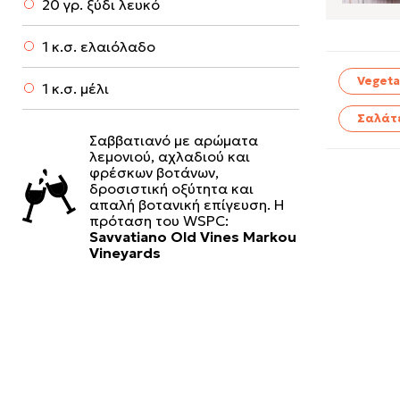
20 γρ. ξύδι λευκό
1 κ.σ. ελαιόλαδο
Vegeta
1 κ.σ. μέλι
Σαλάτ
Σαββατιανό με αρώματα
λεμονιού, αχλαδιού και
φρέσκων βοτάνων,
δροσιστική οξύτητα και
απαλή βοτανική επίγευση. Η
πρόταση του WSPC:
Savvatiano Old Vines Markou
Vineyards