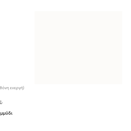
θόνη ενεργή)
ς.
εμμύδι