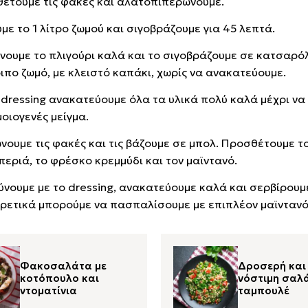
έτουμε τις φακές και αλατοπιπερώνουμε.
με το 1 λίτρο ζωμού και σιγοβράζουμε για 45 λεπτά.
νουμε το πλιγούρι καλά και το σιγοβράζουμε σε κατσαρόλ
ιπο ζωμό, με κλειστό καπάκι, χωρίς να ανακατεύουμε.
ο dressing ανακατεύουμε όλα τα υλικά πολύ καλά μέχρι ν
μοιογενές μείγμα.
νουμε τις φακές και τις βάζουμε σε μπολ. Προσθέτουμε το
ιπεριά, το φρέσκο κρεμμύδι και τον μαϊντανό.
ύνουμε με το dressing, ανακατεύουμε καλά και σερβίρουμ
ρετικά μπορούμε να πασπαλίσουμε με επιπλέον μαϊντανό
Φακοσαλάτα με
Δροσερή και
κοτόπουλο και
νόστιμη σαλ
ντοματίνια
ταμπουλέ