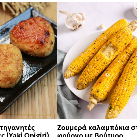
 τηγανητές
Ζουμερά καλαμπόκια σ
 (Yaki Onigiri)
φούρνο με βούτυρο