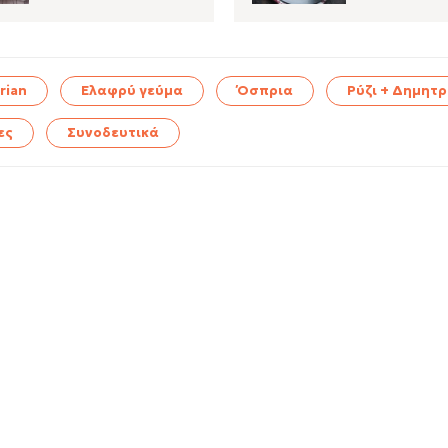
rian
Ελαφρύ γεύμα
Όσπρια
Ρύζι + Δημητ
ες
Συνοδευτικά