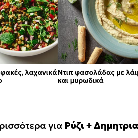
 φακές, λαχανικά
Ντιπ φασολάδας με λάι
ο
και μυρωδικά
ρισσότερα για
Ρύζι + Δημητρι