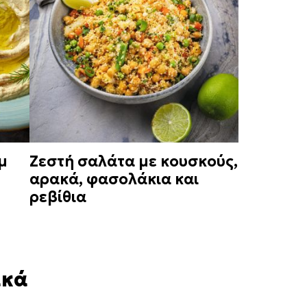
μ
Ζεστή σαλάτα με κουσκούς,
αρακά, φασολάκια και
ρεβίθια
ακά