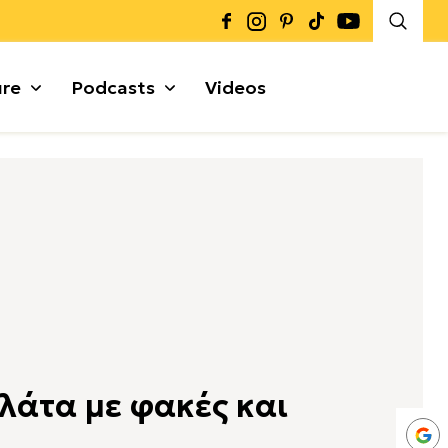
ure
Podcasts
Videos
Καρποί + Σπόροι
Μυρωδικά
Γκρανόλες + Μπάρες
α
λάτα με φακές και