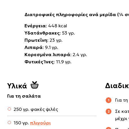
Διατροφικές πληροφορίες ανά μερίδα (¼ σ
Ενέργεια
: 448 kcal
Υδατάνθρακες
: 53 γρ.
Πρωτεΐνη
: 23 γρ.
Λιπαρά
: 9.1 γρ.
Κορεσμένα λιπαρά
: 2.4 γρ.
Φυτικές Ίνες
: 11.9 γρ.
Διαδι
Υλικά
Για τη σαλάτα
Για τ
250 γρ. φακές ψιλές
Σε κα
μέχρι 
150 γρ.
πλιγούρι