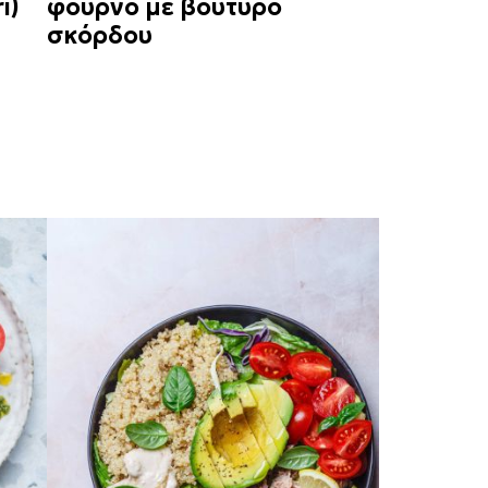
i)
φούρνο με βούτυρο
σκόρδου