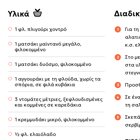
Διαδι
Υλικά
1 φλ. πλιγούρι χοντρό
Για τ
αλατι
1 ματσάκι μαϊντανό μεγάλο,
κ.σ. 
ψιλοκομμένο
Στο μ
1 ματσάκι δυόσμο, ψιλοκομμένο
στα υ
στεγνά
1 αγγουράκι με τη φλούδα, χωρίς τα
σπόρια, σε ψιλά κυβάκια
Προσθ
Σε έν
3 ντομάτες μέτριες, ξεφλουδισμένες
και κομμένες σε καρεδάκια
τη σα
Σκεπά
1 κρεμμυδάκι μικρό, ψιλοκομμένο
σερβί
½ φλ. ελαιόλαδο