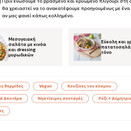
Πριν ενώσουμε το βρασμένο και κρυωμένο πλιγούρι στη
θα χρειαστεί να το ανακατέψουμε προηγουμένως με ένα 
αν μας φανεί κάπως κολλημένο.
Μεσογειακή
Εύκολη και γ
σαλάτα με κινόα
πατατοσαλά
και dressing
τόνο
μυρωδικών
ες θερμίδες
Vegan
Κουζίνες του κόσμου
ά Δευτέρα
Νηστίσιμες συνταγές
Ρύζι + Δημητρι
ες