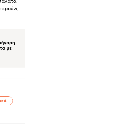
 σαλάτα
πιρούνι,
ρήγορη
τα με
ακά