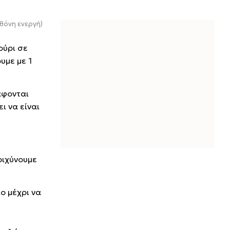
θόνη ενεργή)
ούρι σε
υμε με 1
άφονται
ι να είναι
ριχύνουμε
ο μέχρι να