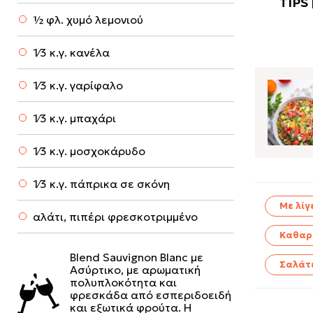
½ φλ. χυμό λεμονιού
1⁄3 κ.γ. κανέλα
1⁄3 κ.γ. γαρίφαλο
1⁄3 κ.γ. μπαχάρι
1⁄3 κ.γ. μοσχοκάρυδο
1⁄3 κ.γ. πάπρικα σε σκόνη
Με λίγ
αλάτι, πιπέρι φρεσκοτριμμένο
Καθαρ
Blend Sauvignon Blanc με
Σαλάτ
Ασύρτικο, με αρωματική
πολυπλοκότητα και
φρεσκάδα από εσπεριδοειδή
και εξωτικά φρούτα. Η