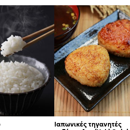
ύ
Ιαπωνικές τηγανητές