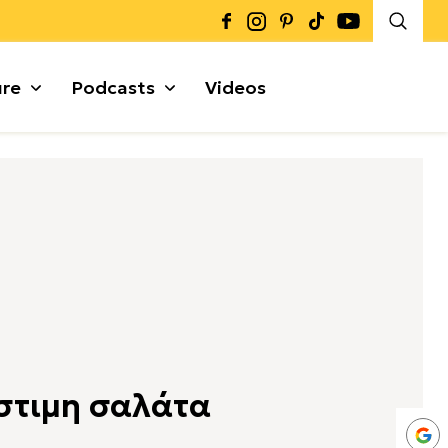
ure
Podcasts
Videos
Καρποί + Σπόροι
Μυρωδικά
Γκρανόλες + Μπάρες
α
στιμη σαλάτα