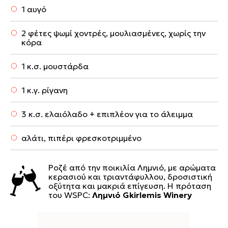
1 αυγό
2 φέτες ψωμί χοντρές, μουλιασμένες, χωρίς την
κόρα
1 κ.σ. μουστάρδα
1 κ.γ. ρίγανη
3 κ.σ. ελαιόλαδο + επιπλέον για το άλειμμα
αλάτι, πιπέρι φρεσκοτριμμένο
Ροζέ από την ποικιλία Λημνιό, με αρώματα
κερασιού και τριαντάφυλλου, δροσιστική
οξύτητα και μακριά επίγευση. Η πρόταση
του WSPC:
Λημνιό Gkirlemis Winery