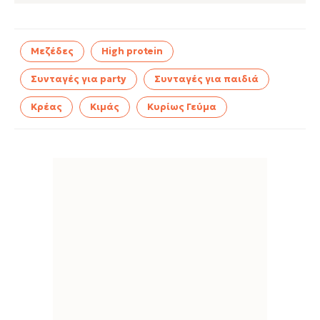
Μεζέδες
High protein
Συνταγές για party
Συνταγές για παιδιά
Κρέας
Κιμάς
Κυρίως Γεύμα