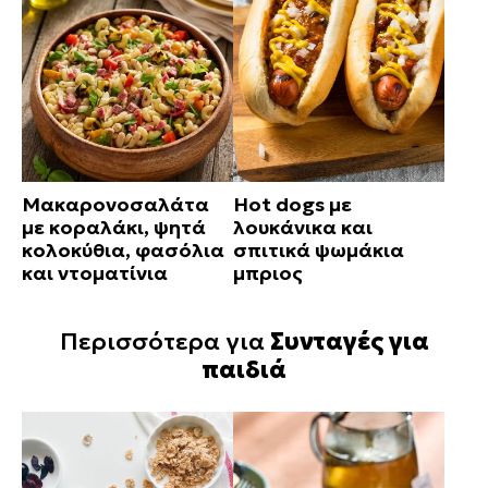
Μακαρονοσαλάτα
Hot dogs με
με κοραλάκι, ψητά
λουκάνικα και
κολοκύθια, φασόλια
σπιτικά ψωμάκια
και ντοματίνια
μπριος
Περισσότερα για
Συνταγές για
παιδιά