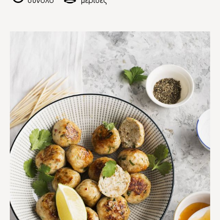
σύνολο
μερίδες