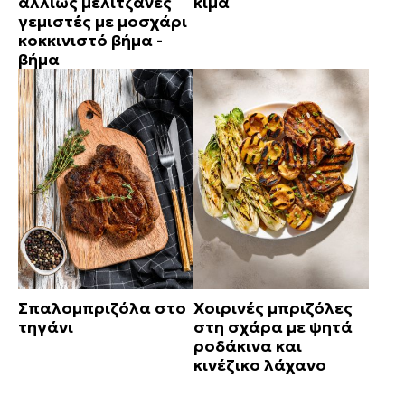
αλλιώς μελιτζάνες
κιμά
γεμιστές με μοσχάρι
κοκκινιστό βήμα -
βήμα
Σπαλομπριζόλα στο
Χοιρινές μπριζόλες
τηγάνι
στη σχάρα με ψητά
ροδάκινα και
κινέζικο λάχανο