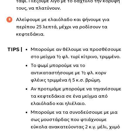
ταψί. Πιέζουμε λίγο με το δάχτυλο την κορυφή
τους, να πλατύνουν.
Αλείφουμε με ελαιόλαδο και ψήνουμε για
περίπου 25 λεπτά, μέχρι να ροδίσουν τα
κεφτεδάκια.
Μπορούμε αν θέλουμε να προσθέσουμε
στο μείγμα ½ φλ. τυρί κίτρινο, τριμμένο.
Το ψωμί μπορούμε να το
αντικαταστήσουμε με ½ φλ. κορν
φλέικς τριμμένα ή 5 κ.σ. βρώμη.
Αν προτιμάμε μπορούμε να τηγανίσουμε
τα κεφτεδάκια σε ένα μείγμα από
ελαιόλαδο και ηλιέλαιο.
Μπορούμε να τα συνοδεύσουμε με μια
σως μουστάρδας που φτιάχνουμε
εύκολα ανακατεύοντας 2 κ.γ. μέλι, χυμό