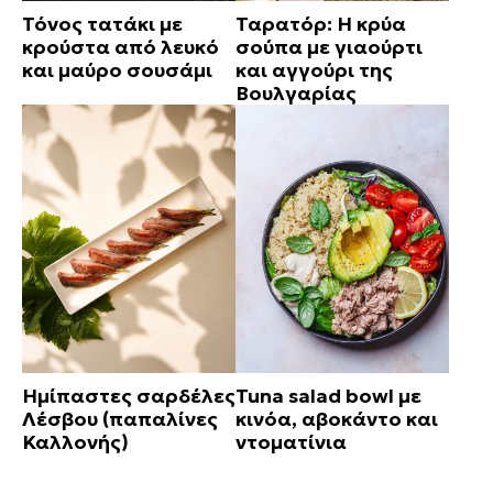
Τόνος τατάκι με
Ταρατόρ: Η κρύα
κρούστα από λευκό
σούπα με γιαούρτι
και μαύρο σουσάμι
και αγγούρι της
Βουλγαρίας
Ημίπαστες σαρδέλες
Tuna salad bowl με
Λέσβου (παπαλίνες
κινόα, αβοκάντο και
Καλλονής)
ντοματίνια