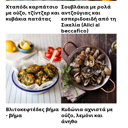
Χταπόδι καρπάτσιο
Σουβλάκια με ρολά
με ούζο, τζίντζερ και
αντζούγιας και
κυβάκια πατάτας
εσπεριδοειδή από τη
Σικελία (Alici al
beccafico)
Βλιτοκεφτέδες βήμα
Κυδώνια αχνιστά με
- βήμα
ούζο, λεμόνι και
άνηθο