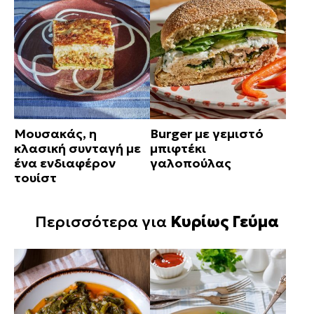
Μουσακάς, η
Burger με γεμιστό
κλασική συνταγή με
μπιφτέκι
ένα ενδιαφέρον
γαλοπούλας
τουίστ
Περισσότερα για
Κυρίως Γεύμα