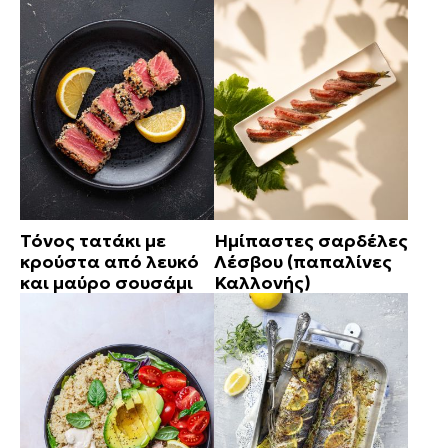
Τόνος τατάκι με
Ημίπαστες σαρδέλες
κρούστα από λευκό
Λέσβου (παπαλίνες
και μαύρο σουσάμι
Καλλονής)