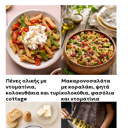
Πένες ολικής με
Μακαρονοσαλάτα
ντοματίνια,
με κοραλάκι, ψητά
κολοκυθάκια και τυρί
κολοκύθια, φασόλια
cottage
και ντοματίνια