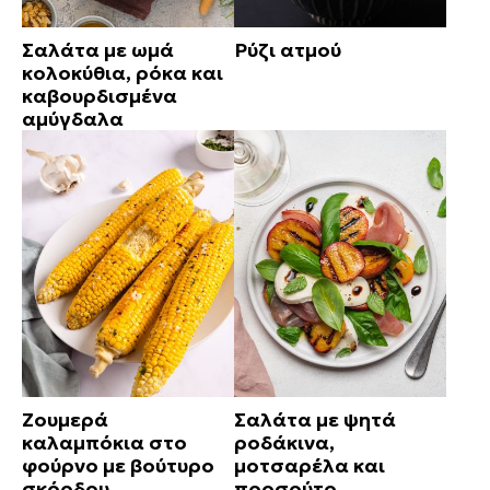
Σαλάτα με ωμά
Ρύζι ατμού
κολοκύθια, ρόκα και
καβουρδισμένα
αμύγδαλα
Ζουμερά
Σαλάτα με ψητά
καλαμπόκια στο
ροδάκινα,
φούρνο με βούτυρο
μοτσαρέλα και
σκόρδου
προσούτο