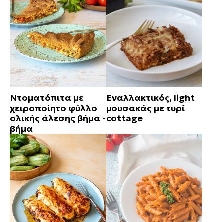
Ντοματόπιτα με
Εναλλακτικός, light
χειροποίητο φύλλο
μουσακάς με τυρί
ολικής άλεσης βήμα -
cottage
βήμα