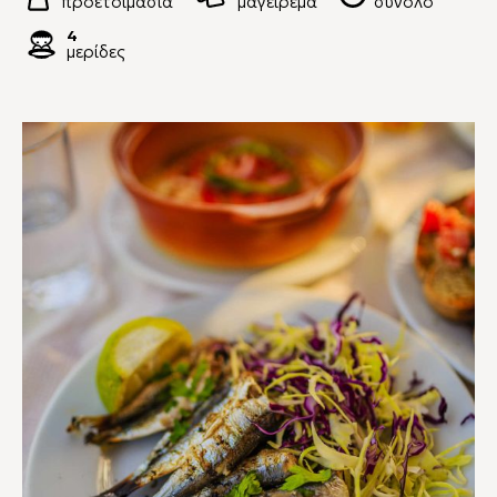
προετοιμασία
μαγείρεμα
σύνολο
4
μερίδες