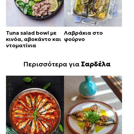
Tuna salad bowl με
Λαβράκια στο
κινόα, αβοκάντο και
φούρνο
ντοματίνια
Περισσότερα για
Σαρδέλα