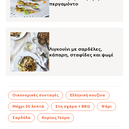
περγαμόντο
Λιγκουίνι με σαρδέλες,
κάπαρη, σταφίδες και ψωμί
Οικονομικές συνταγές
Ελληνική κουζίνα
Μέχρι 30 λεπτά
Στη σχάρα + BBQ
Ψάρι
Σαρδέλα
Κυρίως Γεύμα