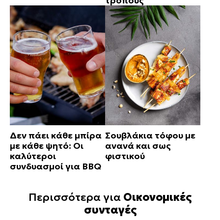
τρόπους
Δεν πάει κάθε μπίρα
Σουβλάκια τόφου με
με κάθε ψητό: Οι
ανανά και σως
καλύτεροι
φιστικού
συνδυασμοί για BBQ
Περισσότερα για
Οικονομικές
συνταγές