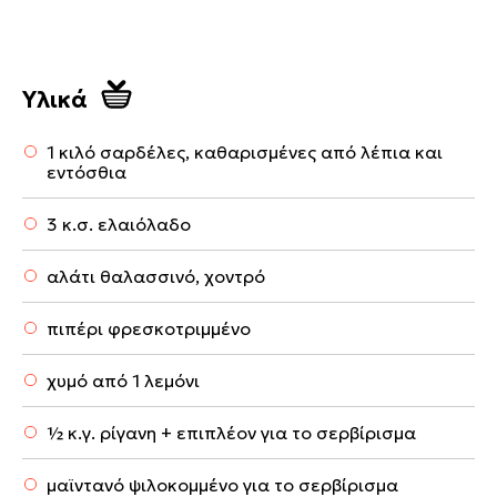
Υλικά
1 κιλό σαρδέλες, καθαρισμένες από λέπια και
εντόσθια
3 κ.σ. ελαιόλαδο
αλάτι θαλασσινό, χοντρό
πιπέρι φρεσκοτριμμένο
χυμό από 1 λεμόνι
½ κ.γ. ρίγανη + επιπλέον για το σερβίρισμα
μαϊντανό ψιλοκομμένο για το σερβίρισμα