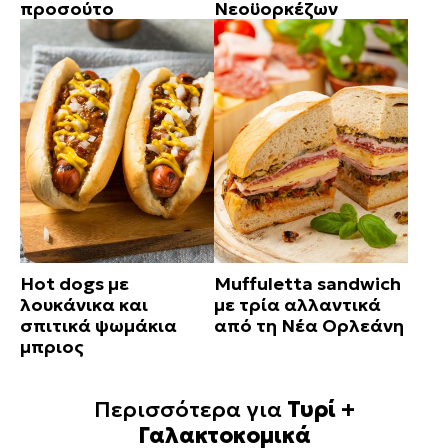
προσούτο
Νεοϋορκέζων
Hot dogs με
Muffuletta sandwich
λουκάνικα και
με τρία αλλαντικά
σπιτικά ψωμάκια
από τη Νέα Ορλεάνη
μπριος
Περισσότερα για
Τυρί +
Γαλακτοκομικά