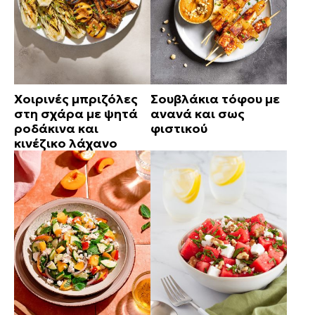
Χοιρινές μπριζόλες
Σουβλάκια τόφου με
στη σχάρα με ψητά
ανανά και σως
ροδάκινα και
φιστικού
κινέζικο λάχανο