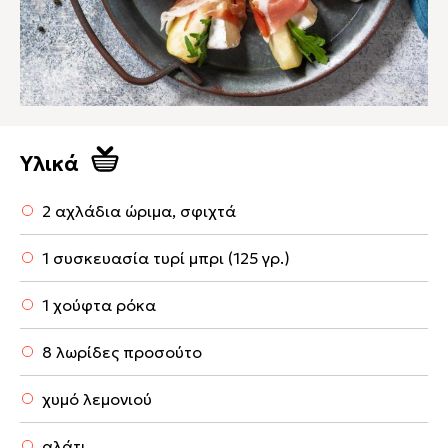
Υλικά
2 αχλάδια ώριμα, σφιχτά
1 συσκευασία τυρί μπρι (125 γρ.)
1 χούφτα ρόκα
8 λωρίδες προσούτο
χυμό λεμονιού
αλάτι