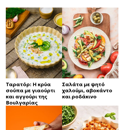
Ταρατόρ: Η κρύα
Σαλάτα με ψητό
σούπα με γιαούρτι
χαλούμι, αβοκάντο
και αγγούρι της
και ροδάκινο
Βουλγαρίας