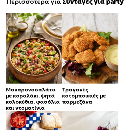
Περισσότερα για
Συνταγές για party
Μακαρονοσαλάτα
Τραγανές
με κοραλάκι, ψητά
κοτομπουκιές με
κολοκύθια, φασόλια
παρμεζάνα
και ντοματίνια