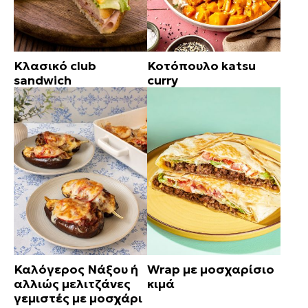
Κλασικό club
Κοτόπουλο katsu
sandwich
curry
Καλόγερος Νάξου ή
Wrap με μοσχαρίσιο
αλλιώς μελιτζάνες
κιμά
γεμιστές με μοσχάρι