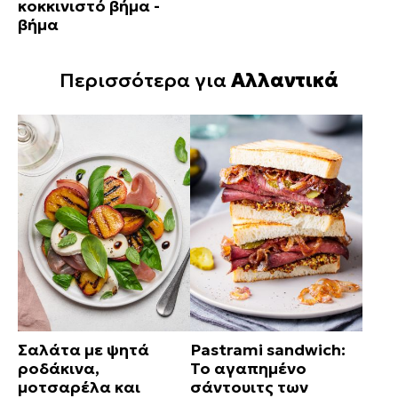
κοκκινιστό βήμα -
βήμα
Περισσότερα για
Αλλαντικά
Σαλάτα με ψητά
Pastrami sandwich:
ροδάκινα,
Το αγαπημένο
μοτσαρέλα και
σάντουιτς των