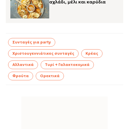
αχλάδι, μέλι και καρύδια
Συνταγές για party
Χριστουγεννιάτικες συνταγές
Κρέας
Αλλαντικά
Τυρί + Γαλακτοκομικά
Φρούτα
Ορεκτικά