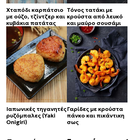
Χταπόδι καρπάτσιο
Τόνος τατάκι με
με ούζο, τζίντζερ και
κρούστα από λευκό
κυβάκια πατάτας
και μαύρο σουσάμι
Ιαπωνικές τηγανητές
Γαρίδες με κρούστα
ρυζόμπαλες (Yaki
πάνκο και πικάντικη
Onigiri)
σως