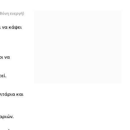
θόνη ενεργή)
ι να κάψει
ρι να
εί.
ιτάρια και
αριών.