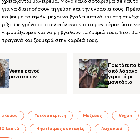
χρειάζονται μαγείρεμα. Μόνο καλό σοτάρισμα σε καυτό 
για να διατηρήσουν τη γεύση και την υγρασία τους. Πρέπ
κάψουμε το τηγάνι μέχρι να βγάλει καπνό και στη συνέχε
ρίξουμε γρήγορα το ελαιόλαδο και τα μανιτάρια ώστε να
«τρομάξουμε» και να μη βγάλουν τα ζουμιά τους. Έτσι θα 
τραγανά και ζουμερά στην καρδιά τους.
Πρωτότυπα t
Vegan ραγού
από λάχανο
μανιταριών
γεμιστά με
μανιτάρια
 σκεύος
Τσικνοπέμπτη
Μεζέδες
Vegan
30 λεπτά
Νηστίσιμες συνταγές
Λαχανικά