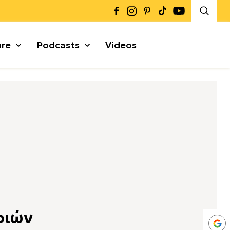
ure
Podcasts
Videos
Καρποί + Σπόροι
Μυρωδικά
Γκρανόλες + Μπάρες
α
ριών