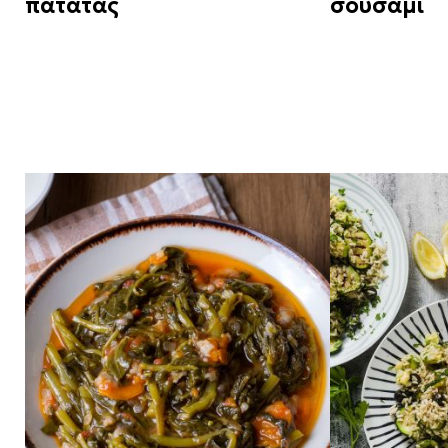
πατάτας
σουσάμι