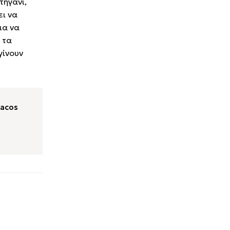
τηγάνι,
ει να
ια να
 τα
γίνουν
acos