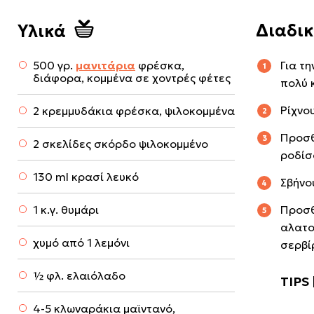
Διαδι
Υλικά
500 γρ.
μανιτάρια
φρέσκα,
Για τ
διάφορα, κομμένα σε χοντρές φέτες
πολύ 
Ρίχνο
2 κρεμμυδάκια φρέσκα, ψιλοκομμένα
Προσθ
2 σκελίδες σκόρδο ψιλοκομμένο
ροδίσ
130 ml κρασί λευκό
Σβήνου
1 κ.γ. θυμάρι
Προσθ
αλατο
χυμό από 1 λεμόνι
σερβί
½ φλ. ελαιόλαδο
4-5 κλωναράκια μαϊντανό,