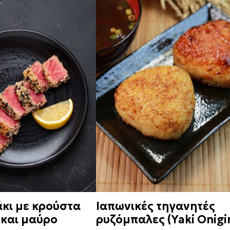
άκι με κρούστα
Ιαπωνικές τηγανητές
 και μαύρο
ρυζόμπαλες (Yaki Onigir