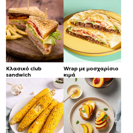
Κλασικό club
Wrap με μοσχαρίσιο
sandwich
κιμά