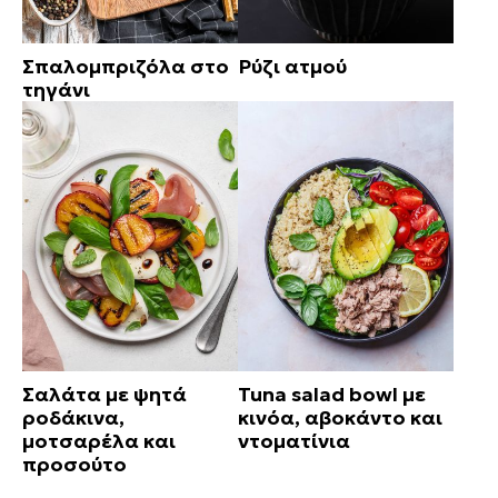
Σπαλομπριζόλα στο
Ρύζι ατμού
τηγάνι
Σαλάτα με ψητά
Tuna salad bowl με
ροδάκινα,
κινόα, αβοκάντο και
μοτσαρέλα και
ντοματίνια
προσούτο