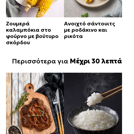
Ζουμερά
Ανοιχτό σάντουιτς
καλαμπόκια στο
με ροδάκινο και
φούρνο με βούτυρο
ρικότα
σκόρδου
Περισσότερα για
Μέχρι 30 λεπτά