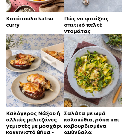
Κοτόπουλο katsu
Πώς να φτιάξεις
curry
σπιτικό πελτέ
ντομάτας
Καλόγερος Νάξου ή
Σαλάτα με ωμά
αλλιώς μελιτζάνες
κολοκύθια, ρόκα και
γεμιστές με μοσχάρι
καβουρδισμένα
κοκκινιστό βήμα -
αμύγδαλα