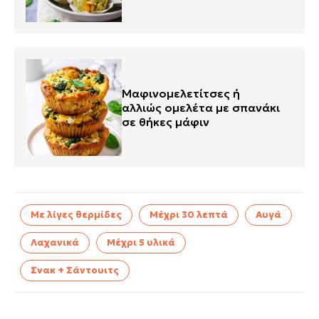
Μαφινομελετίτσες ή
αλλιώς ομελέτα με σπανάκι
σε θήκες μάφιν
Με λίγες θερμίδες
Μέχρι 30 λεπτά
Αυγά
Λαχανικά
Μέχρι 5 υλικά
Σνακ + Σάντουιτς