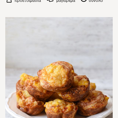
προετοιμασία
μαγείρεμα
σύνολο