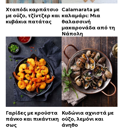
Χταπόδι καρπάτσιο
Calamarata με
με ούζο, τζίντζερ και
καλαμάρι: Μια
κυβάκια πατάτας
θαλασσινή
μακαρονάδα από τη
Νάπολη
Γαρίδες με κρούστα
Κυδώνια αχνιστά με
πάνκο και πικάντικη
ούζο, λεμόνι και
σως
άνηθο