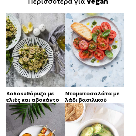
Περισσότερα για
Vegan
Κολοκυθόρυζο με
Ντοματοσαλάτα με
ελιές και αβοκάντο
λάδι βασιλικού