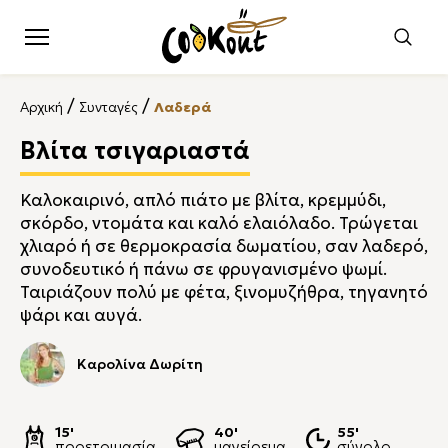
/
/
Αρχική
Συνταγές
Λαδερά
Βλίτα τσιγαριαστά
Καλοκαιρινό, απλό πιάτο με βλίτα, κρεμμύδι,
σκόρδο, ντομάτα και καλό ελαιόλαδο. Τρώγεται
χλιαρό ή σε θερμοκρασία δωματίου, σαν λαδερό,
συνοδευτικό ή πάνω σε φρυγανισμένο ψωμί.
Ταιριάζουν πολύ με φέτα, ξινομυζήθρα, τηγανητό
ψάρι και αυγά.
Καρολίνα Δωρίτη
15'
40'
55'
προετοιμασία
μαγείρεμα
σύνολο