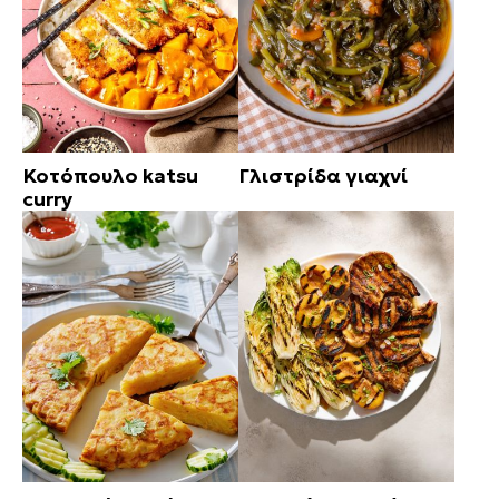
Κοτόπουλο katsu
Γλιστρίδα γιαχνί
curry