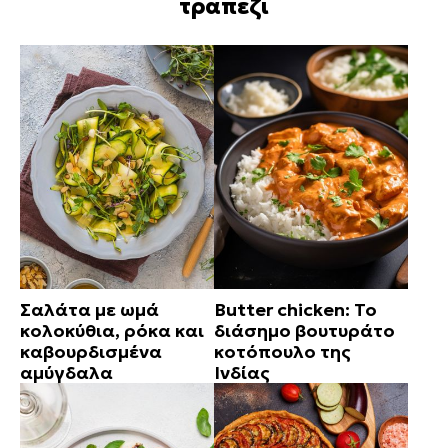
τραπέζι
Σαλάτα με ωμά
Butter chicken: Το
κολοκύθια, ρόκα και
διάσημο βουτυράτο
καβουρδισμένα
κοτόπουλο της
αμύγδαλα
Ινδίας