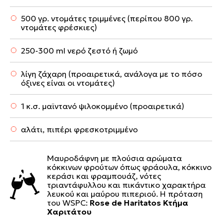
500 γρ. ντομάτες τριμμένες (περίπου 800 γρ.
ντομάτες φρέσκιες)
250-300 ml νερό ζεστό ή ζωμό
λίγη ζάχαρη (προαιρετικά, ανάλογα με το πόσο
όξινες είναι οι ντομάτες)
1 κ.σ. μαϊντανό ψιλοκομμένο (προαιρετικά)
αλάτι, πιπέρι φρεσκοτριμμένο
Μαυροδάφνη με πλούσια αρώματα
κόκκινων φρούτων όπως φράουλα, κόκκινο
κεράσι και φραμπουάζ, νότες
τριαντάφυλλου και πικάντικο χαρακτήρα
λευκού και μαύρου πιπεριού. Η πρόταση
του WSPC:
Rose de Haritatos Κτήμα
Χαριτάτου