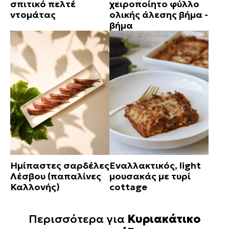
σπιτικό πελτέ
χειροποίητο φύλλο
ντομάτας
ολικής άλεσης βήμα -
βήμα
Ημίπαστες σαρδέλες
Εναλλακτικός, light
Λέσβου (παπαλίνες
μουσακάς με τυρί
Καλλονής)
cottage
Περισσότερα για
Κυριακάτικο