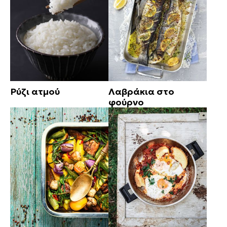
Ρύζι ατμού
Λαβράκια στο
φούρνο