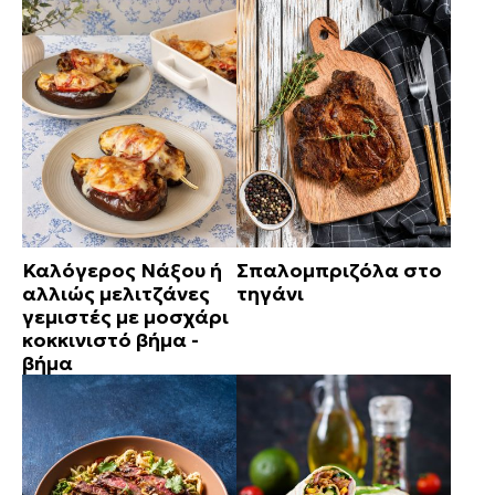
Καλόγερος Νάξου ή
Σπαλομπριζόλα στο
αλλιώς μελιτζάνες
τηγάνι
γεμιστές με μοσχάρι
κοκκινιστό βήμα -
βήμα