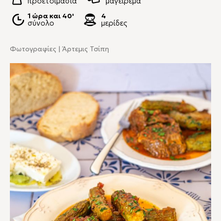
προετοιμασία
μαγείρεμα
1 ώρα και 40'
4
σύνολο
μερίδες
Φωτογραφίες | Άρτεμις Τσίπη