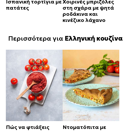
Ισπανική τορτίγια με
Χοιρινές μπριζόλες
πατάτες
στη σχάρα με ψητά
ροδάκινα και
κινέζικο λάχανο
Περισσότερα για
Ελληνική κουζίνα
Πώς να φτιάξεις
Ντοματόπιτα με