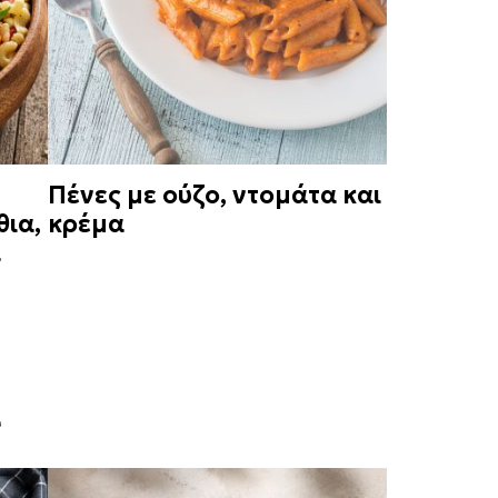
Πένες με ούζο, ντομάτα και
θια,
κρέμα
α
α