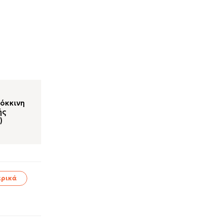
κόκκινη
ής
)
ρικά