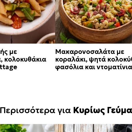
ής με
Μακαρονοσαλάτα με
α, κολοκυθάκια
κοραλάκι, ψητά κολοκύ
ottage
φασόλια και ντοματίνι
Περισσότερα για
Κυρίως Γεύμ