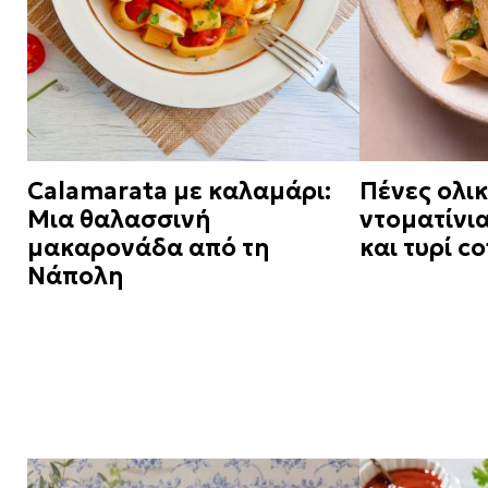
Calamarata με καλαμάρι:
Πένες ολικ
Μια θαλασσινή
ντοματίνι
μακαρονάδα από τη
και τυρί c
Νάπολη