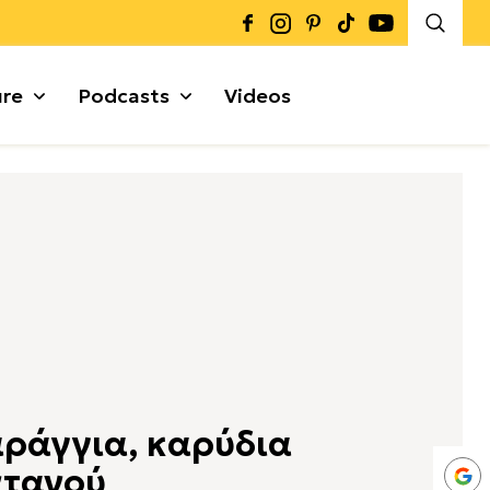
ure
Podcasts
Videos
Καρποί + Σπόροι
Μυρωδικά
Γκρανόλες + Μπάρες
α
αράγγια, καρύδια
ντανού