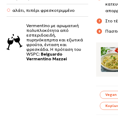
κατευ
αλάτι, πιπέρι φρεσκοτριμμένο
απορρ
Στο τ
Vermentino με αρωματική
πολυπλοκότητα από
Πασπα
εσπεριδοειδή,
πυρηνόκαπρπα και εξωτικά
φρούτα, ένταση και
φρεσκάδα. Η πρόταση του
WSPC:
Belguardo
Vermentino Mazzei
Vegan
Κυρίω