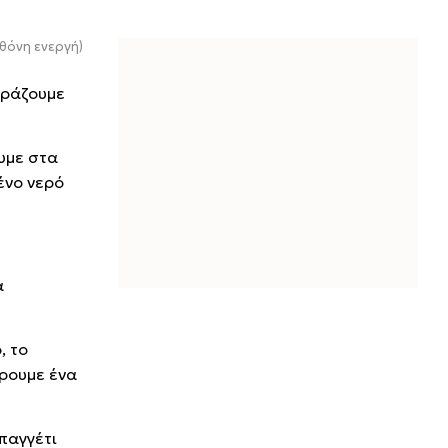
θόνη ενεργή)
βράζουμε
υμε στα
ένο νερό
α
, το
άρουμε ένα
παγγέτι