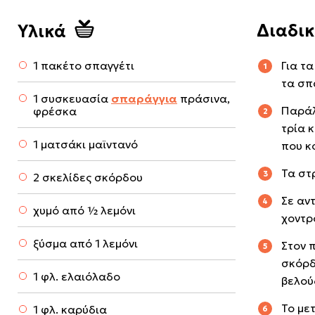
Διαδι
Υλικά
1 πακέτο σπαγγέτι
Για τ
τα σπ
1 συσκευασία
σπαράγγια
πράσινα,
Παράλ
φρέσκα
τρία 
1 ματσάκι μαϊντανό
που κ
Τα στ
2 σκελίδες σκόρδου
Σε αν
χυμό από ½ λεμόνι
χοντρ
ξύσμα από 1 λεμόνι
Στον 
σκόρδο
1 φλ. ελαιόλαδο
βελού
Το με
1 φλ. καρύδια