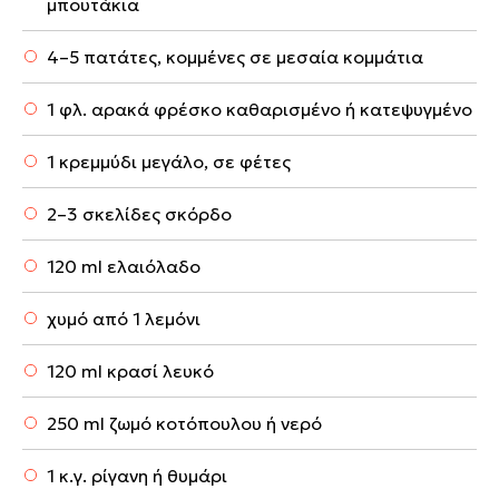
μπουτάκια
4–5 πατάτες, κομμένες σε μεσαία κομμάτια
1 φλ. αρακά φρέσκο καθαρισμένο ή κατεψυγμένο
1 κρεμμύδι μεγάλο, σε φέτες
2–3 σκελίδες σκόρδο
120 ml ελαιόλαδο
χυμό από 1 λεμόνι
120 ml κρασί λευκό
250 ml ζωμό κοτόπουλου ή νερό
1 κ.γ. ρίγανη ή θυμάρι