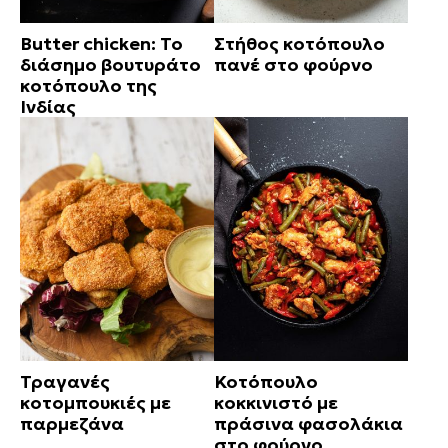
Butter chicken: Το
Στήθος κοτόπουλο
διάσημο βουτυράτο
πανέ στο φούρνο
κοτόπουλο της
Ινδίας
Τραγανές
Κοτόπουλο
κοτομπουκιές με
κοκκινιστό με
παρμεζάνα
πράσινα φασολάκια
στο φούρνο