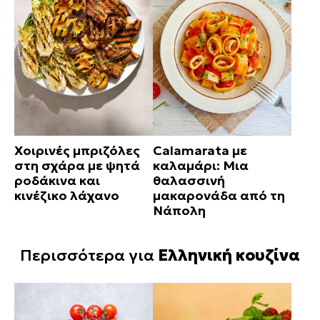
Χοιρινές μπριζόλες
Calamarata με
στη σχάρα με ψητά
καλαμάρι: Μια
ροδάκινα και
θαλασσινή
κινέζικο λάχανο
μακαρονάδα από τη
Νάπολη
Περισσότερα για
Ελληνική κουζίνα