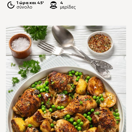
1 ώρα και 45'
4
σύνολο
μερίδες