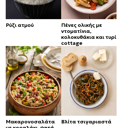
Ρύζι ατμού
Πένες ολικής με
ντοματίνια,
κολοκυθάκια και τυρί
cottage
Μακαρονοσαλάτα
Βλίτα τσιγαριαστά
με κοραλάκι, ψητά