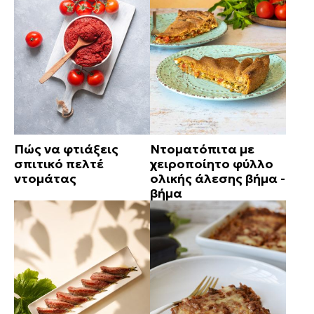
Πώς να φτιάξεις
Ντοματόπιτα με
σπιτικό πελτέ
χειροποίητο φύλλο
ντομάτας
ολικής άλεσης βήμα -
βήμα