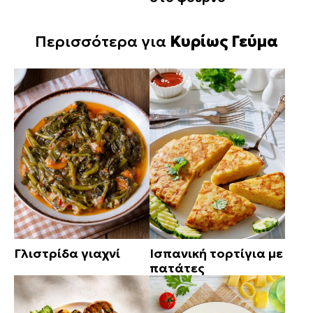
Περισσότερα για
Κυρίως Γεύμα
Γλιστρίδα γιαχνί
Ισπανική τορτίγια με
πατάτες