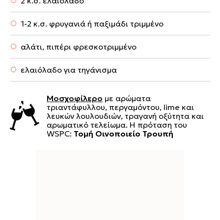
2 κ.σ. ελαιόλαδο
1-2 κ.σ. φρυγανιά ή παξιμάδι τριμμένο
αλάτι, πιπέρι φρεσκοτριμμένο
ελαιόλαδο για τηγάνισμα
Μοσχοφίλερο
με αρώματα
τριαντάφυλλου, περγαμόντου, lime και
λευκών λουλουδιών, τραγανή οξύτητα και
αρωματικό τελείωμα. Η πρόταση του
WSPC:
Τομή Οινοποιείο Τρουπή