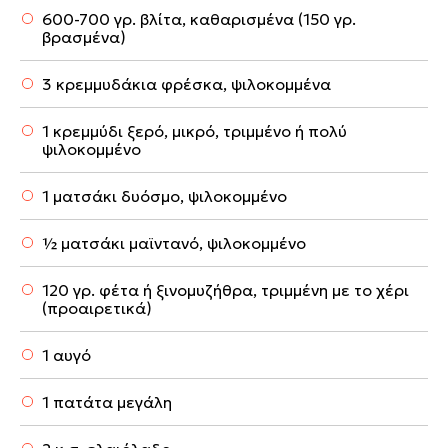
600-700 γρ. βλίτα, καθαρισμένα (150 γρ.
βρασμένα)
3 κρεμμυδάκια φρέσκα, ψιλοκομμένα
1 κρεμμύδι ξερό, μικρό, τριμμένο ή πολύ
ψιλοκομμένο
1 ματσάκι δυόσμο, ψιλοκομμένο
½ ματσάκι μαϊντανό, ψιλοκομμένο
120 γρ. φέτα ή ξινομυζήθρα, τριμμένη με το χέρι
(προαιρετικά)
1 αυγό
1 πατάτα μεγάλη