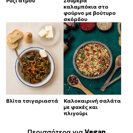
Ρύζι ατμού
Ζουμερά
καλαμπόκια στο
φούρνο με βούτυρο
σκόρδου
Βλίτα τσιγαριαστά
Καλοκαιρινή σαλάτα
με φακές και
πλιγούρι
Περισσότερα για
Vegan