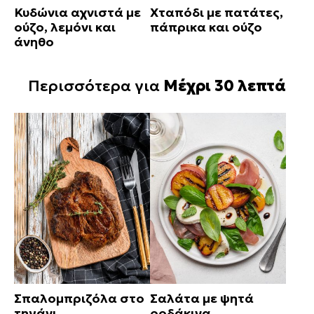
Κυδώνια αχνιστά με
Χταπόδι με πατάτες,
ούζο, λεμόνι και
πάπρικα και ούζο
άνηθο
Περισσότερα για
Μέχρι 30 λεπτά
Σπαλομπριζόλα στο
Σαλάτα με ψητά
τηγάνι
ροδάκινα,