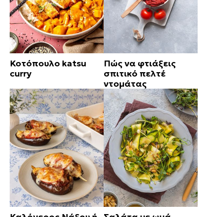
Κοτόπουλο katsu
Πώς να φτιάξεις
curry
σπιτικό πελτέ
ντομάτας
Καλόγερος Νάξου ή
Σαλάτα με ωμά