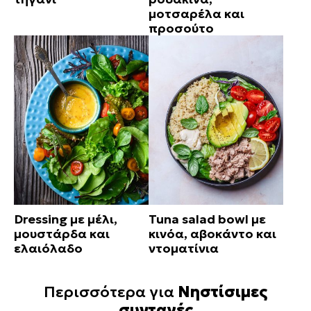
μοτσαρέλα και
προσούτο
Dressing με μέλι,
Tuna salad bowl με
μουστάρδα και
κινόα, αβοκάντο και
ελαιόλαδο
ντοματίνια
Περισσότερα για
Νηστίσιμες
συνταγές