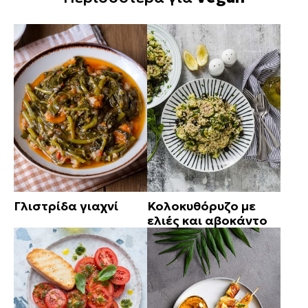
Γλιστρίδα γιαχνί
Κολοκυθόρυζο με
ελιές και αβοκάντο