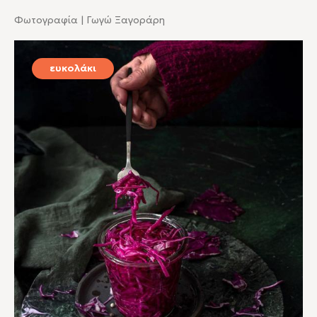
Φωτογραφία | Γωγώ Ξαγοράρη
ευκολάκι