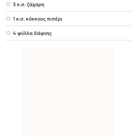
3 κ.σ. ζάχαρη
1 κ.σ. κόκκους πιπέρι
4 φύλλα δάφνης