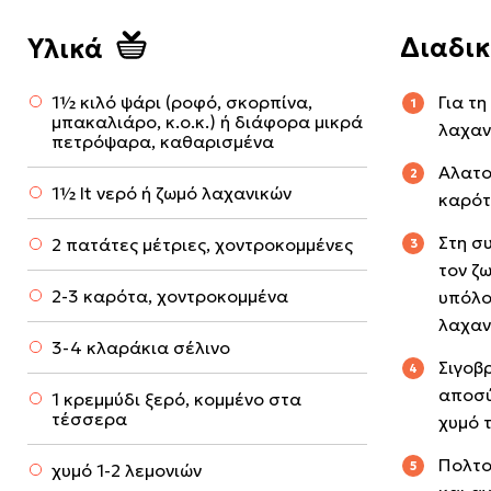
Διαδι
Υλικά
1½ κιλό ψάρι (ροφό, σκορπίνα,
Για τ
μπακαλιάρο, κ.ο.κ.) ή διάφορα μικρά
λαχαν
πετρόψαρα, καθαρισμένα
Αλατο
1½ lt νερό ή ζωμό λαχανικών
καρότ
Στη σ
2 πατάτες μέτριες, χοντροκομμένες
τον ζ
2-3 καρότα, χοντροκομμένα
υπόλο
λαχαν
3-4 κλαράκια σέλινο
Σιγοβ
αποσύ
1 κρεμμύδι ξερό, κομμένο στα
τέσσερα
χυμό 
Πολτο
χυμό 1-2 λεμονιών