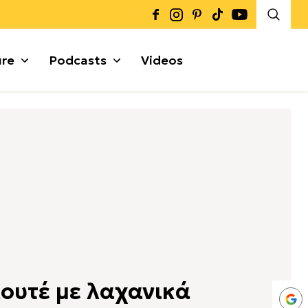
ure
Podcasts
Videos
Καρποί + Σπόροι
Μυρωδικά
Γκρανόλες + Μπάρες
α
ουτέ με λαχανικά