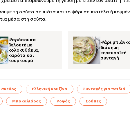
ν χρειαστεί διορθώνουμε τη γεύση με επιπλέον αλάτι ή πιπ
ρουμε τη σούπα σε πιάτα και το ψάρι σε πιατέλα ή κομμέν
τια μέσα στη σούπα.
Ψαρόσουπα
Ψάρι μπιάνκο
βελουτέ με
διάσημη
κολοκυθάκια,
κερκυραϊκή
καρότα και
συνταγή
κουρκουμά
 σκεύος
Ελληνική κουζίνα
Συνταγές για παιδιά
Μπακαλιάρος
Ροφός
Σούπες