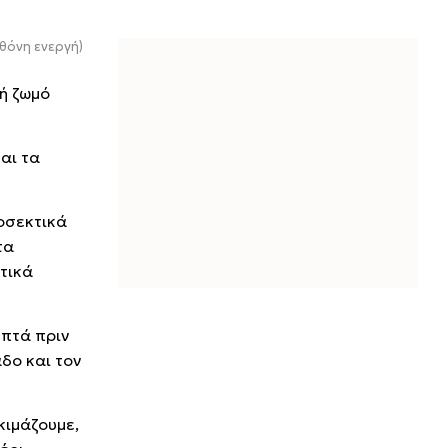
θόνη ενεργή)
ή ζωμό
αι τα
οσεκτικά
τα
τικά
επτά πριν
δο και τον
κιμάζουμε,