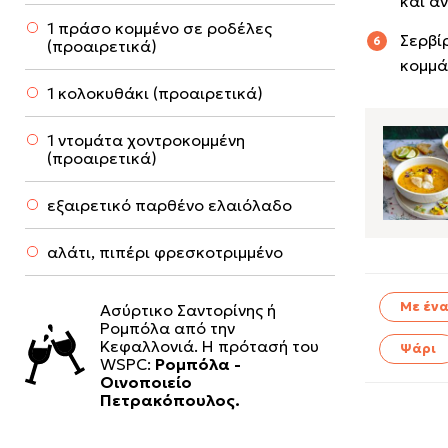
και α
1 πράσο κομμένο σε ροδέλες
Σερβί
(προαιρετικά)
κομμά
1 κολοκυθάκι (προαιρετικά)
1 ντομάτα χοντροκομμένη
(προαιρετικά)
εξαιρετικό παρθένο ελαιόλαδο
αλάτι, πιπέρι φρεσκοτριμμένο
Με ένα
Ασύρτικο Σαντορίνης ή
Ρομπόλα από την
Κεφαλλονιά. Η πρότασή του
Ψάρι
WSPC:
Pομπόλα -
Οινοποιείο
Πετρακόπουλος.