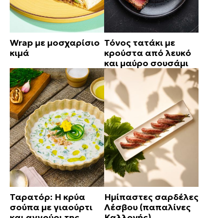
Wrap με μοσχαρίσιο
Τόνος τατάκι με
κιμά
κρούστα από λευκό
και μαύρο σουσάμι
Ταρατόρ: Η κρύα
Ημίπαστες σαρδέλες
σούπα με γιαούρτι
Λέσβου (παπαλίνες
και αγγούρι της
Καλλονής)