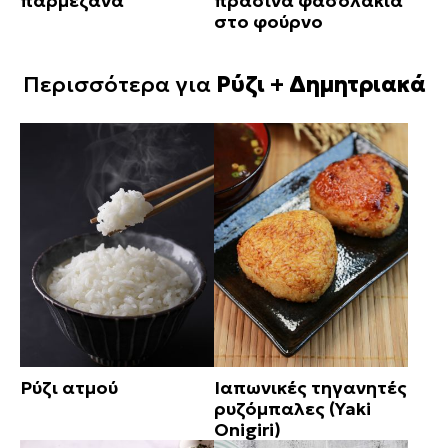
παρμεζάνα
πράσινα φασολάκια
στο φούρνο
Περισσότερα για
Ρύζι + Δημητριακά
Ρύζι ατμού
Ιαπωνικές τηγανητές
ρυζόμπαλες (Yaki
Onigiri)