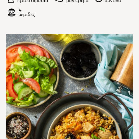
προετοιμασία
μαγείρεμα
σύνολο
4
μερίδες