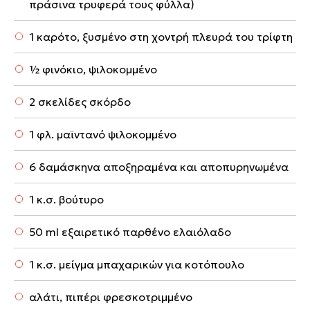
πράσινα τρυφερά τους φύλλα)
1 καρότο, ξυσμένο στη χοντρή πλευρά του τρίφτη
½ φινόκιο, ψιλοκομμένο
2 σκελίδες σκόρδο
1 φλ. μαϊντανό ψιλοκομμένο
6 δαμάσκηνα αποξηραμένα και αποπυρηνωμένα
1 κ.σ. βούτυρο
50 ml εξαιρετικό παρθένο ελαιόλαδο
1 κ.σ. μείγμα μπαχαρικών για κοτόπουλο
αλάτι, πιπέρι φρεσκοτριμμένο