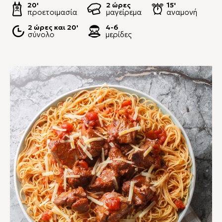
20'
2 ώρες
15'
προετοιμασία
μαγείρεμα
αναμονή
2 ώρες και 20'
4-6
σύνολο
μερίδες