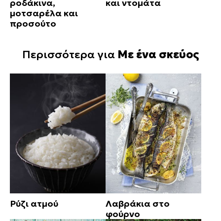
ροδάκινα,
και ντομάτα
μοτσαρέλα και
προσούτο
Περισσότερα για
Με ένα σκεύος
Ρύζι ατμού
Λαβράκια στο
φούρνο