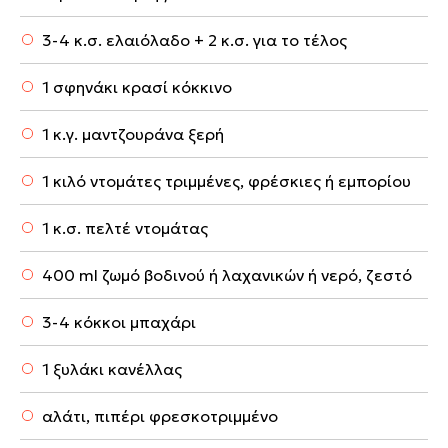
3-4 κ.σ. ελαιόλαδο + 2 κ.σ. για το τέλος
1 σφηνάκι κρασί κόκκινο
1 κ.γ. μαντζουράνα ξερή
1 κιλό ντομάτες τριμμένες, φρέσκιες ή εμπορίου
1 κ.σ. πελτέ ντομάτας
400 ml ζωμό βοδινού ή λαχανικών ή νερό, ζεστό
3-4 κόκκοι μπαχάρι
1 ξυλάκι κανέλλας
αλάτι, πιπέρι φρεσκοτριμμένο