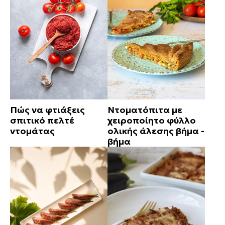
Πώς να φτιάξεις
Ντοματόπιτα με
σπιτικό πελτέ
χειροποίητο φύλλο
ντομάτας
ολικής άλεσης βήμα -
βήμα