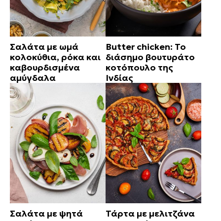
Σαλάτα με ωμά
Butter chicken: Το
κολοκύθια, ρόκα και
διάσημο βουτυράτο
καβουρδισμένα
κοτόπουλο της
αμύγδαλα
Ινδίας
Σαλάτα με ψητά
Τάρτα με μελιτζάνα