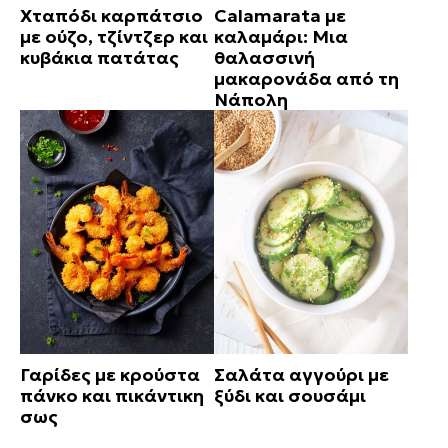
Χταπόδι καρπάτσιο
Calamarata με
με ούζο, τζίντζερ και
καλαμάρι: Μια
κυβάκια πατάτας
θαλασσινή
μακαρονάδα από τη
Νάπολη
Γαρίδες με κρούστα
Σαλάτα αγγούρι με
πάνκο και πικάντικη
ξύδι και σουσάμι
σως