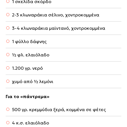
1 σκελίδα σκόρδο
2-3 κλωναράκια σέλινο, χοντροκομμένα
3-4 κλωναράκια μαϊντανό, χοντροκομμένα
1 φύλλο δάφνης
½ φλ. ελαιόλαδο
1.200 γρ. νερό
χυμό από ½ λεμόνι
Για το «πάντρεμα»
500 γρ. κρεμμύδια ξερά, κομμένα σε φέτες
4 κ.σ. ελαιόλαδο