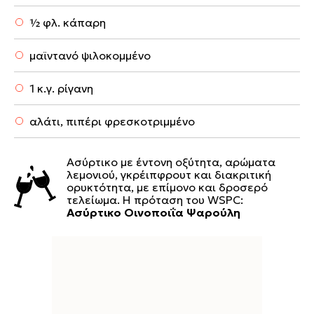
½ φλ. κάπαρη
μαϊντανό ψιλοκομμένο
1 κ.γ. ρίγανη
αλάτι, πιπέρι φρεσκοτριμμένο
Ασύρτικο με έντονη οξύτητα, αρώματα
λεμονιού, γκρέιπφρουτ και διακριτική
ορυκτότητα, με επίμονο και δροσερό
τελείωμα. Η πρόταση του WSPC:
Ασύρτικο Οινοποιΐα Ψαρούλη