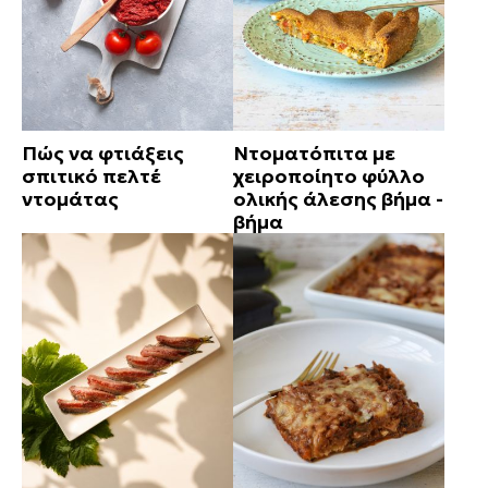
Πώς να φτιάξεις
Ντοματόπιτα με
σπιτικό πελτέ
χειροποίητο φύλλο
ντομάτας
ολικής άλεσης βήμα -
βήμα