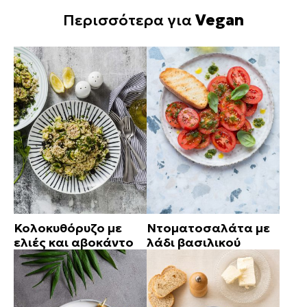
Περισσότερα για
Vegan
Κολοκυθόρυζο με
Ντοματοσαλάτα με
ελιές και αβοκάντο
λάδι βασιλικού