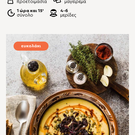
προετοιμασία
μαγείρεμα
1 ώρα και 15'
4-6
σύνολο
μερίδες
ευκολάκι