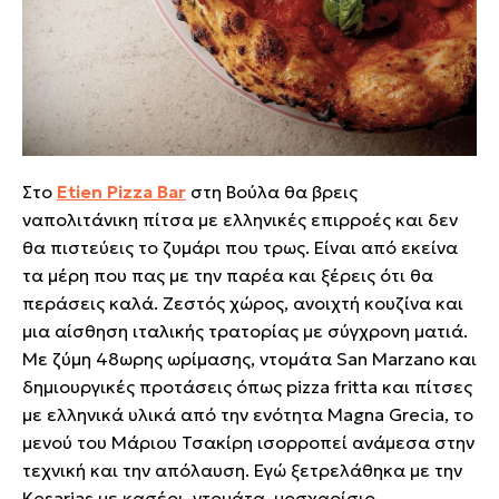
Στο
Etien Pizza Bar
στη Βούλα θα βρεις
ναπολιτάνικη πίτσα με ελληνικές επιρροές και δεν
θα πιστεύεις το ζυμάρι που τρως. Είναι από εκείνα
τα μέρη που πας με την παρέα και ξέρεις ότι θα
περάσεις καλά. Ζεστός χώρος, ανοιχτή κουζίνα και
μια αίσθηση ιταλικής τρατορίας με σύγχρονη ματιά.
Με ζύμη 48ωρης ωρίμασης, ντομάτα San Marzano και
δημιουργικές προτάσεις όπως pizza fritta και πίτσες
με ελληνικά υλικά από την ενότητα Magna Grecia, το
μενού του Μάριου Τσακίρη ισορροπεί ανάμεσα στην
τεχνική και την απόλαυση. Εγώ ξετρελάθηκα με την
Kesarias με κασέρι, ντομάτα, μοσχαρίσιο