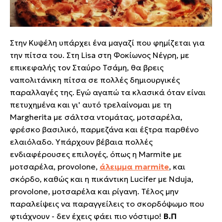
Στην Κυψέλη υπάρχει ένα μαγαζί που φημίζεται για
την πίτσα του. Στη Lisa στη Φοκίωνος Νέγρη, με
επικεφαλής τον Σταύρο Τσάμη, θα βρεις
ναπολιτάνικη πίτσα σε πολλές δημιουργικές
παραλλαγές της. Εγώ αγαπώ τα κλασικά όταν είναι
πετυχημένα και γι' αυτό τρελαίνομαι με τη
Margherita με σάλτσα ντομάτας, μοτσαρέλα,
φρέσκο βασιλικό, παρμεζάνα και έξτρα παρθένο
ελαιόλαδο. Υπάρχουν βέβαια πολλές
ενδιαφέρουσες επιλογές, όπως η Marmite με
μοτσαρέλα, provolone,
άλειμμα marmite
, και
σκόρδο, καθώς και η πικάντικη Lucifer με Nduja,
provolone, μοτσαρέλα και ρίγανη. Τέλος μην
παραλείψεις να παραγγείλεις το σκορδόψωμο που
φτιάχνουν - δεν έχεις φάει πιο νόστιμο!
Β.Π