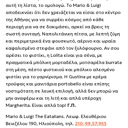
αυτή τη λίστα, το ομολογώ. Το Mario & Luigi
αποδεικνύει ότι δεν χρειάζεται να είσαι στο κέντρο
της Αθήνας για να συρρέει κόσμος από κάθε
περιοχή για να σε δοκιμάσει, αρκεί να βρεις τη
σωστή συνταγή. Ναπολιτάνικη πίτσα, με λεπτή ζύμη
και περιμετρικά ένα φουσκωτό, αέρινο και ωραία
καψαλισμένο στεφάνι από τον ξυλόφουρνο. Αν σου
αρέσει το φιστίκι, η Lolita είναι για σένα, με
πραγματικά μπόλικη μορταδέλα, μοτσαρέλα burrata
στη μέση, πέστο φιστικιού και μπόλικο αλεσμένο
φιστίκι για το γαρνίρισμα. Η Gustina με κρέμα
τρούφας και μανιτάρια portobello είναι επίσης
νοστιμότατη σε λευκή επιλογή, αλλά δεν μπορώ να
μην αναφέρω και τη λιτή και απλά υπέροχη
Margherita. Είναι απλά top!
Γ.Π.
Mario & Luigi The Eatalians. Λεωφ. Ελευθέριου
Βενιζέλου 190, Ηλιούπολη, τηλ.
210-99.57.953