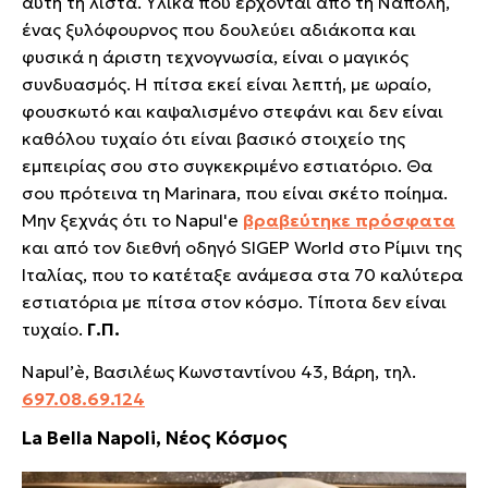
αυτή τη λίστα. Υλικά που έρχονται από τη Νάπολη,
ένας ξυλόφουρνος που δουλεύει αδιάκοπα και
φυσικά η άριστη τεχνογνωσία, είναι ο μαγικός
συνδυασμός. Η πίτσα εκεί είναι λεπτή, με ωραίο,
φουσκωτό και καψαλισμένο στεφάνι και δεν είναι
καθόλου τυχαίο ότι είναι βασικό στοιχείο της
εμπειρίας σου στο συγκεκριμένο εστιατόριο. Θα
σου πρότεινα τη Marinara, που είναι σκέτο ποίημα.
Μην ξεχνάς ότι το Napul'e
βραβεύτηκε πρόσφατα
και από τον διεθνή οδηγό SIGEP World στο Ρίμινι της
Ιταλίας, που το κατέταξε ανάμεσα στα 70 καλύτερα
εστιατόρια με πίτσα στον κόσμο. Τίποτα δεν είναι
τυχαίο.
Γ.Π.
Napul’è, Βασιλέως Κωνσταντίνου 43, Βάρη, τηλ.
697.08.69.124
La Bella Napoli, Νέος Κόσμος