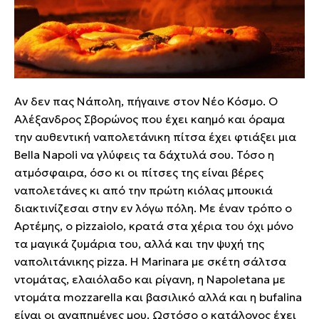
Αν δεν πας Νάπολη, πήγαινε στον Νέο Κόσμο. O
Αλέξανδρος Σβορώνος που έχει καημό και όραμα
την αυθεντική ναπολετάνικη πίτσα έχει φτιάξει μια
Bella Napoli να γλύφεις τα δάχτυλά σου. Τόσο η
ατμόσφαιρα, όσο κι οι πίτσες της είναι βέρες
ναπολετάνες κι από την πρώτη κιόλας μπουκιά
διακτινίζεσαι στην εν λόγω πόλη. Με έναν τρόπο ο
Αρτέμης, ο pizzaiolo, κρατά στα χέρια του όχι μόνο
τα μαγικά ζυμάρια του, αλλά και την ψυχή της
ναπολιτάνικης pizza. Η Marinara με σκέτη σάλτσα
ντομάτας, ελαιόλαδο και ρίγανη, η Napoletana με
ντομάτα mozzarella και βασιλικό αλλά και η bufalina
είναι οι αγαπημένες μου. Ωστόσο ο κατάλογος έχει