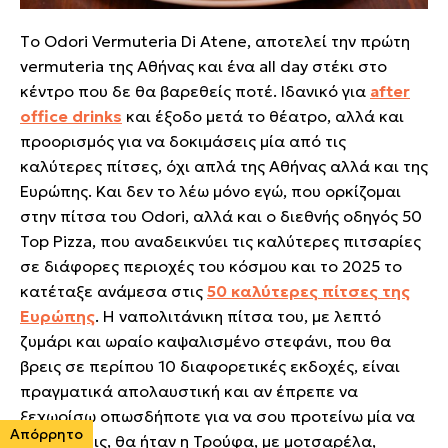
Τo Odori Vermuteria Di Atene, αποτελεί την πρώτη
vermuteria της Αθήνας και ένα all day στέκι στο
κέντρο που δε θα βαρεθείς ποτέ. Ιδανικό για
after
office drinks
και έξοδο μετά το θέατρο, αλλά και
προορισμός για να δοκιμάσεις μία από τις
καλύτερες πίτσες, όχι απλά της Αθήνας αλλά και της
Ευρώπης. Και δεν το λέω μόνο εγώ, που ορκίζομαι
στην πίτσα του Odori, αλλά και ο διεθνής οδηγός 50
Top Pizza, που αναδεικνύει τις καλύτερες πιτσαρίες
σε διάφορες περιοχές του κόσμου και το 2025 το
κατέταξε ανάμεσα στις
50 καλύτερες πίτσες της
Ευρώπης
. Η ναπολιτάνικη πίτσα του, με λεπτό
ζυμάρι και ωραίο καψαλισμένο στεφάνι, που θα
βρεις σε περίπου 10 διαφορετικές εκδοχές, είναι
πραγματικά απολαυστική και αν έπρεπε να
ξεχωρίσω οπωσδήποτε για να σου προτείνω μία να
Απόρρητο
δοκιμάσεις, θα ήταν η Τρούφα, με μοτσαρέλα,