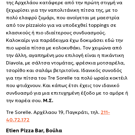
της Αρχελάου κατάφερε από την πρώτη στιγμή να
ξεχωρίσει για την ναπολιτάνικη πίτσα της, με το
πολύ ελαφρύ ζυμάρι, που ανοίγεται με μαεστρία
από τον pizzaiolo για να υποδεχθεί toppings σε
κλασικούς ή πιο ιδιαίτερους συνδυασμούς.
Καλοκαίρι για παράδειγμα έχω δοκιμάσει εδώ την
πιο ωραία πίτσα με κολοκυθάκι. Τον χειμώνα από
την άλλη, αγαπημένη μου επιλογή είναι η πικάντικη
Diavola, με σάλτσα ντομάτας, φρέσκια μοτσαρέλα,
τσορίθο και σαλάμι βετριτσίνα. Ιδανικός συνοδός
για την πίτσα του Tre Sorelle τα πολύ ωραία κοκτέιλ
που φτιάχνουν. Και κάπως έτσι έχεις τον ιδανικό
συνδυασμό για μια επιτυχημένη έξοδο με το αμόρε ή
την παρέα σου.
Μ.Σ.
Tre Sorelle. Αρχέλαου 19, Παγκράτι, τηλ.
211-
40.72.172
Etien Pizza Bar, Βούλα