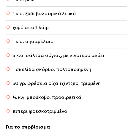
1 κ.σ. ξύδι βαλσαμικό λευκό
χυμό από 1 λάιμ
1 κ.σ. σησαμέλαιο
5 κ.σ. σάλτσα σόγιας, με λιγότερο αλάτι
1 σκελίδα σκόρδο, πολτοποιημένη
50 γρ. φρέσκια ρίζα τζίντζερ, τριμμένη
¼ κ.γ. μπούκοβο, προαιρετικά
πιπέρι φρεσκοτριμμένο
Για το σερβίρισμα