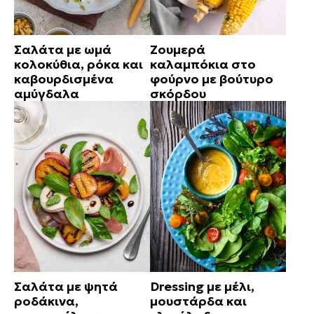
Σαλάτα με ωμά
Ζουμερά
κολοκύθια, ρόκα και
καλαμπόκια στο
καβουρδισμένα
φούρνο με βούτυρο
αμύγδαλα
σκόρδου
Σαλάτα με ψητά
Dressing με μέλι,
ροδάκινα,
μουστάρδα και