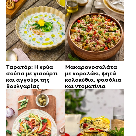
Ταρατόρ: Η κρύα
Μακαρονοσαλάτα
σούπα με γιαούρτι
με κοραλάκι, ψητά
και αγγούρι της
κολοκύθια, φασόλια
Βουλγαρίας
και ντοματίνια