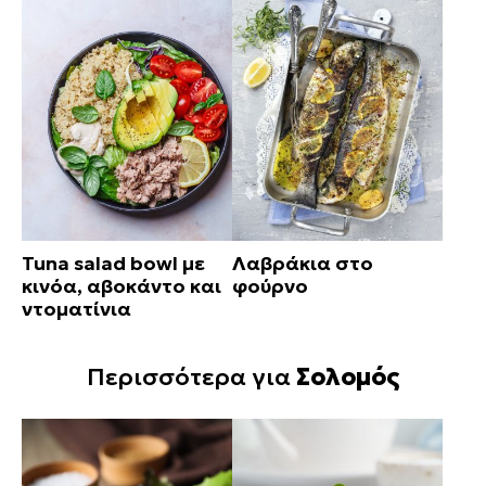
Tuna salad bowl με
Λαβράκια στο
κινόα, αβοκάντο και
φούρνο
ντοματίνια
Περισσότερα για
Σολομός