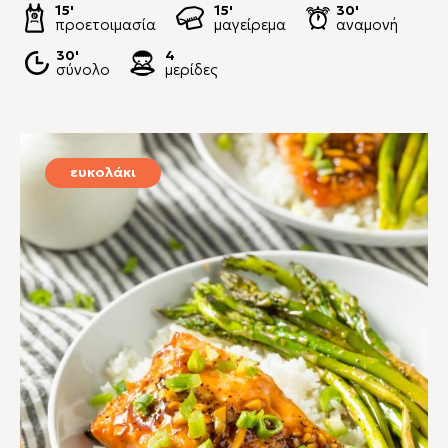
15'
15'
30'
προετοιμασία
μαγείρεμα
αναμονή
30'
4
σύνολο
μερίδες
ευκολάκι