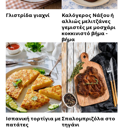
Γλιστρίδα γιαχνί
Καλόγερος Νάξου ή
αλλιώς μελιτζάνες
γεμιστές με μοσχάρι
κοκκινιστό βήμα -
βήμα
Ισπανική τορτίγια με
Σπαλομπριζόλα στο
πατάτες
τηγάνι