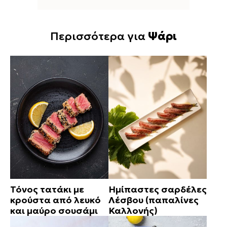
Περισσότερα για
Ψάρι
Τόνος τατάκι με
Ημίπαστες σαρδέλες
κρούστα από λευκό
Λέσβου (παπαλίνες
και μαύρο σουσάμι
Καλλονής)