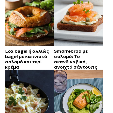
Lox bagel ή αλλιώς
Smørrebrød με
bagel με καπνιστό
σολομό: Το
σολομό και τυρί
σκανδιναβικό,
κρέμα
ανοιχτό σάντουιτς