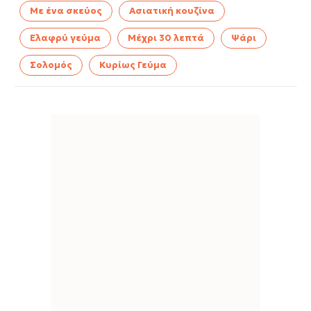
Με ένα σκεύος
Ασιατική κουζίνα
Ελαφρύ γεύμα
Μέχρι 30 λεπτά
Ψάρι
Σολομός
Κυρίως Γεύμα