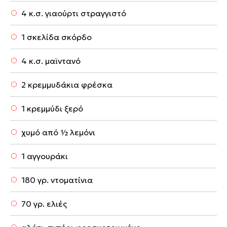
4 κ.σ. γιαούρτι στραγγιστό
1 σκελίδα σκόρδο
4 κ.σ. μαϊντανό
2 κρεμμυδάκια φρέσκα
1 κρεμμύδι ξερό
χυμό από ½ λεμόνι
1 αγγουράκι
180 γρ. ντοματίνια
70 γρ. ελιές