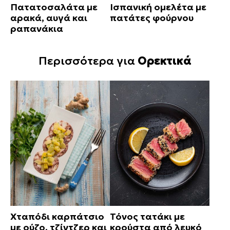
Πατατοσαλάτα με
Ισπανική ομελέτα με
αρακά, αυγά και
πατάτες φούρνου
ραπανάκια
Περισσότερα για
Ορεκτικά
Χταπόδι καρπάτσιο
Τόνος τατάκι με
με ούζο, τζίντζερ και
κρούστα από λευκό