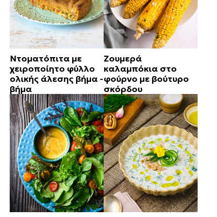
Ντοματόπιτα με
Ζουμερά
χειροποίητο φύλλο
καλαμπόκια στο
ολικής άλεσης βήμα -
φούρνο με βούτυρο
βήμα
σκόρδου