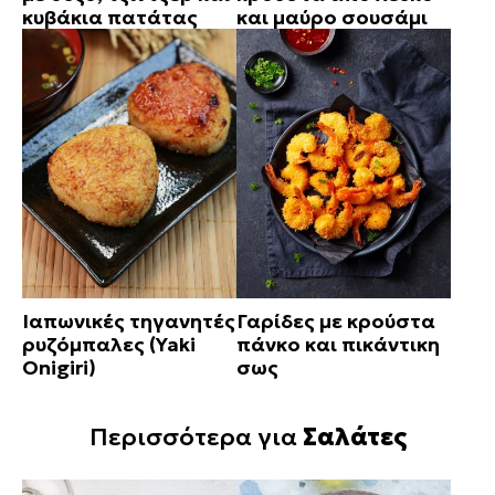
κυβάκια πατάτας
και μαύρο σουσάμι
Ιαπωνικές τηγανητές
Γαρίδες με κρούστα
ρυζόμπαλες (Yaki
πάνκο και πικάντικη
Onigiri)
σως
Περισσότερα για
Σαλάτες