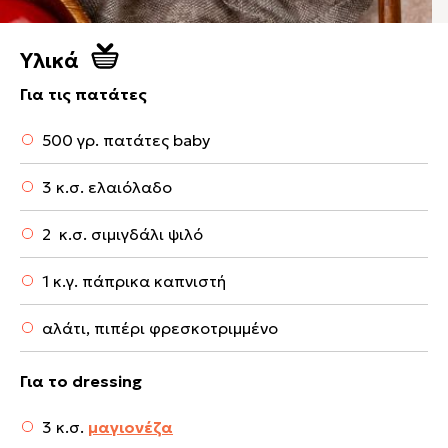
Υλικά
Για τις πατάτες
500 γρ. πατάτες baby
3 κ.σ. ελαιόλαδο
2 κ.σ. σιμιγδάλι ψιλό
1 κ.γ. πάπρικα καπνιστή
αλάτι, πιπέρι φρεσκοτριμμένο
Για το dressing
3 κ.σ.
μαγιονέζα