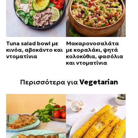
Tuna salad bowl με
Μακαρονοσαλάτα
κινόα, αβοκάντο και
με κοραλάκι, ψητά
ντοματίνια
κολοκύθια, φασόλια
και ντοματίνια
Περισσότερα για
Vegetarian