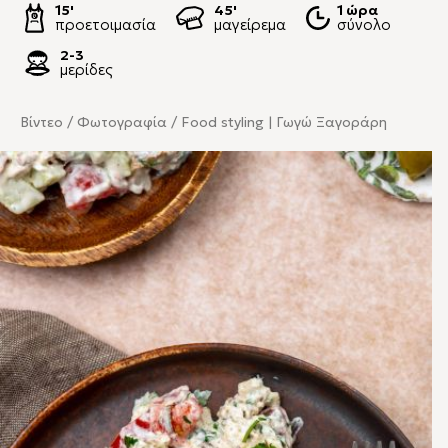
15'
45'
1 ώρα
προετοιμασία
μαγείρεμα
σύνολο
2-3
μερίδες
Βίντεο / Φωτογραφία / Food styling | Γωγώ Ξαγοράρη