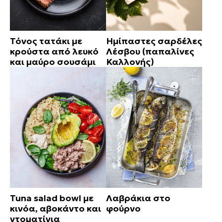
Τόνος τατάκι με
Ημίπαστες σαρδέλες
κρούστα από λευκό
Λέσβου (παπαλίνες
και μαύρο σουσάμι
Καλλονής)
Tuna salad bowl με
Λαβράκια στο
κινόα, αβοκάντο και
φούρνο
ντοματίνια