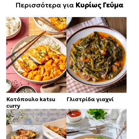
Περισσότερα για
Κυρίως Γεύμα
Κοτόπουλο katsu
Γλιστρίδα γιαχνί
curry