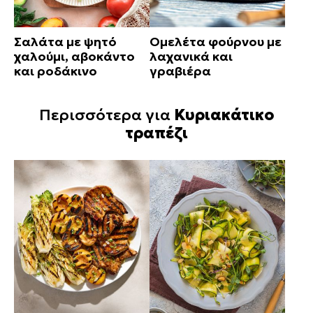
Σαλάτα με ψητό
Ομελέτα φούρνου με
χαλούμι, αβοκάντο
λαχανικά και
και ροδάκινο
γραβιέρα
Περισσότερα για
Κυριακάτικο
τραπέζι