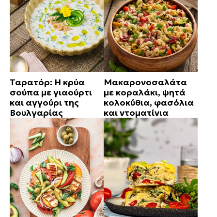
Ταρατόρ: Η κρύα
Μακαρονοσαλάτα
σούπα με γιαούρτι
με κοραλάκι, ψητά
και αγγούρι της
κολοκύθια, φασόλια
Βουλγαρίας
και ντοματίνια