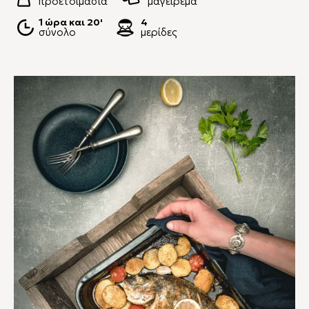
προετοιμασία
μαγείρεμα
1 ώρα και 20'
4
σύνολο
μερίδες