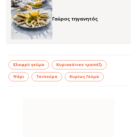
Γαύρος τηγανητός
Ελαφρύ γεύμα
Κυριακάτικο τραπέζι
Ψάρι
Τσιπούρα
Κυρίως Γεύμα