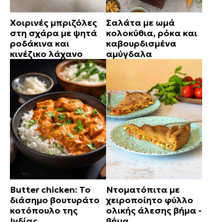
Χοιρινές μπριζόλες
Σαλάτα με ωμά
στη σχάρα με ψητά
κολοκύθια, ρόκα και
ροδάκινα και
καβουρδισμένα
κινέζικο λάχανο
αμύγδαλα
Butter chicken: Το
Ντοματόπιτα με
διάσημο βουτυράτο
χειροποίητο φύλλο
κοτόπουλο της
ολικής άλεσης βήμα -
Ινδίας
βήμα