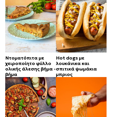
Ντοματόπιτα με
Hot dogs με
χειροποίητο φύλλο
λουκάνικα και
ολικής άλεσης βήμα -
σπιτικά ψωμάκια
βήμα
μπριος