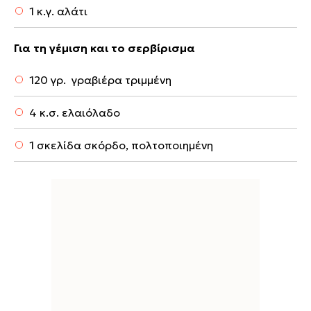
1 κ.γ. αλάτι
Για τη γέμιση και το σερβίρισμα
120 γρ. γραβιέρα τριμμένη
4 κ.σ. ελαιόλαδο
1 σκελίδα σκόρδο, πολτοποιημένη