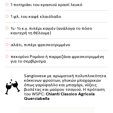
1 ποτηράκι του κρασιού κρασί λευκό
1 φλ. του καφέ ελαιόλαδο
¼- ½ κ.γ. πιπέρι καγιέν (ανάλογα το πόσο
καυτερή τη θέλουμε)
αλάτι, πιπέρι φρεσκοτριμμένο
πεκορίνο Ρομάνο ή παρμεζάνα φρεσκοτριμμένη
για το σερβίρισμα
Sangiovese με αρωματική πολυπλοκότητα
κόκκινων φρούτων, γλυκών μπαχαρικών
όπως γαρύφαλλο και μπαχάρι, νύξεις
βιολέτας και μαύρου τσαγιού. Η πρόταση
του WSPC:
Chianti Classico Agricola
Querciabella