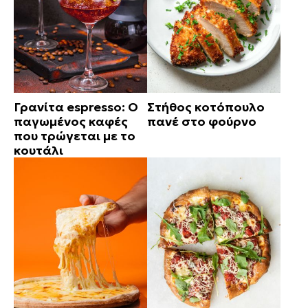
Γρανίτα espresso: Ο
Στήθος κοτόπουλο
παγωμένος καφές
πανέ στο φούρνο
που τρώγεται με το
κουτάλι