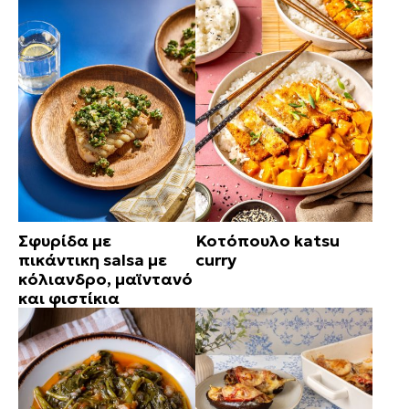
Σφυρίδα με
Κοτόπουλο katsu
πικάντικη salsa με
curry
κόλιανδρο, μαϊντανό
και φιστίκια