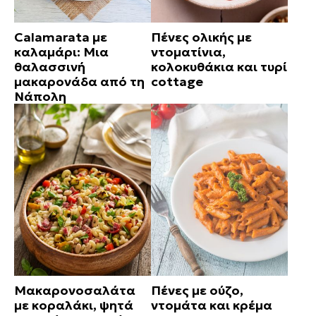
Calamarata με
Πένες ολικής με
καλαμάρι: Μια
ντοματίνια,
θαλασσινή
κολοκυθάκια και τυρί
μακαρονάδα από τη
cottage
Νάπολη
Μακαρονοσαλάτα
Πένες με ούζο,
με κοραλάκι, ψητά
ντομάτα και κρέμα