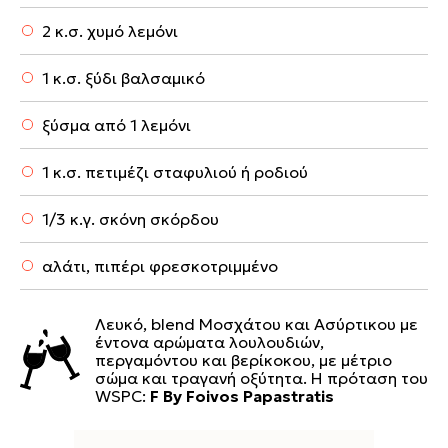
2 κ.σ. χυμό λεμόνι
1 κ.σ. ξύδι βαλσαμικό
ξύσμα από 1 λεμόνι
1 κ.σ. πετιμέζι σταφυλιού ή ροδιού
1/3 κ.γ. σκόνη σκόρδου
αλάτι, πιπέρι φρεσκοτριμμένο
Λευκό, blend Μοσχάτου και Ασύρτικου με
έντονα αρώματα λουλουδιών,
περγαμόντου και βερίκοκου, με μέτριο
σώμα και τραγανή οξύτητα. Η πρόταση του
WSPC:
F By Foivos Papastratis