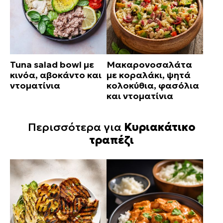
Tuna salad bowl με
Μακαρονοσαλάτα
κινόα, αβοκάντο και
με κοραλάκι, ψητά
ντοματίνια
κολοκύθια, φασόλια
και ντοματίνια
Περισσότερα για
Κυριακάτικο
τραπέζι