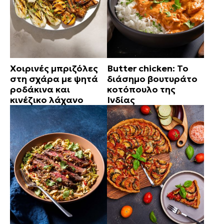
Χοιρινές μπριζόλες
Butter chicken: Το
στη σχάρα με ψητά
διάσημο βουτυράτο
ροδάκινα και
κοτόπουλο της
κινέζικο λάχανο
Ινδίας