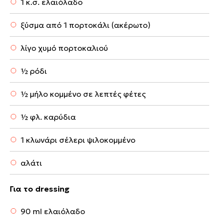
1 κ.σ. ελαιόλαδο
ξύσμα από 1 πορτοκάλι (ακέρωτο)
λίγο χυμό πορτοκαλιού
½ ρόδι
½ μήλο κομμένο σε λεπτές φέτες
½ φλ. καρύδια
1 κλωνάρι σέλερι ψιλοκομμένο
αλάτι
Για το dressing
90 ml ελαιόλαδο