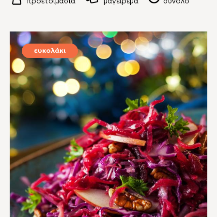
προετοιμασία
μαγείρεμα
σύνολο
ευκολάκι