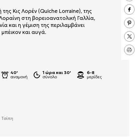
της Κις Λορέν (Quiche Lorraine), της
Λοραίνη στη βορειοανατολική Γαλλία,
ία και η γέμιση της περιλαμβάνει
μπέικον και αυγά.
40'
1 ώρα και 30'
6-8
αναμονή
σύνολο
μερίδες
ς Τσίπη