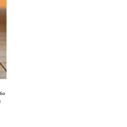
16ο
ή