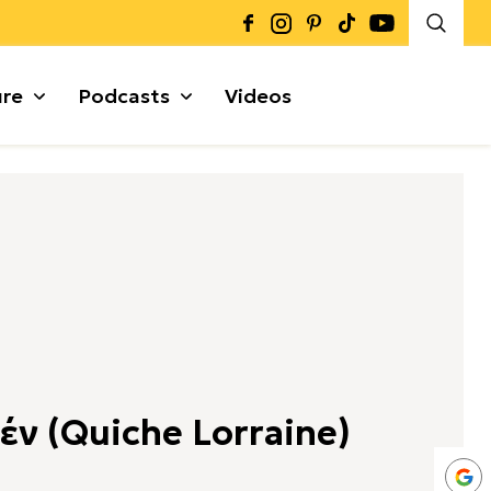
ure
Podcasts
Videos
Καρποί + Σπόροι
Μυρωδικά
Γκρανόλες + Μπάρες
α
έν (Quiche Lorraine)