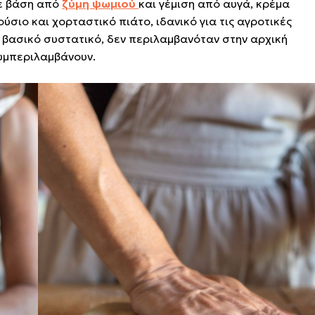
με βάση από
ζύμη ψωμιού
και γέμιση από αυγά, κρέμα
ούσιο και χορταστικό πιάτο, ιδανικό για τις αγροτικές
ί βασικό συστατικό, δεν περιλαμβανόταν στην αρχική
συμπεριλαμβάνουν.