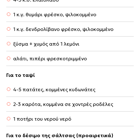
1 κ.γ. θυμάρι φρέσκο, ψιλοκομμένο
1 κ.γ. δενδρολίβανο φρέσκο, ψιλοκομμένο
ξύσμα + χυμός από 1 λεμόνι
αλάτι, πιπέρι φρεσκοτριμμένο
Για το ταψί
4-5 πατάτες, κομμένες κυδωνάτες
2-3 καρότα, κομμένα σε χοντρές ροδέλες
1 ποτήρι του νερού νερό
Για το δέσιμο της σάλτσας (προαιρετικά)