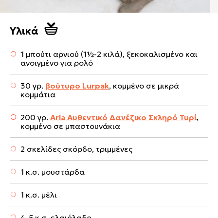
Υλικά
1 μπούτι αρνιού (1½-2 κιλά), ξεκοκαλισμένο και
ανοιγμένο για ρολό
30 γρ.
βούτυρο Lurpak
, κομμένο σε μικρά
κομμάτια
200 γρ.
Αrla Αυθεντικό Δανέζικο Σκληρό Τυρί
,
κομμένο σε μπαστουνάκια
2 σκελίδες σκόρδο, τριμμένες
1 κ.σ. μουστάρδα
1 κ.σ. μέλι
4-5 κ.σ. ελαιόλαδο