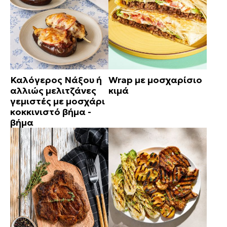
Καλόγερος Νάξου ή
Wrap με μοσχαρίσιο
αλλιώς μελιτζάνες
κιμά
γεμιστές με μοσχάρι
κοκκινιστό βήμα -
βήμα