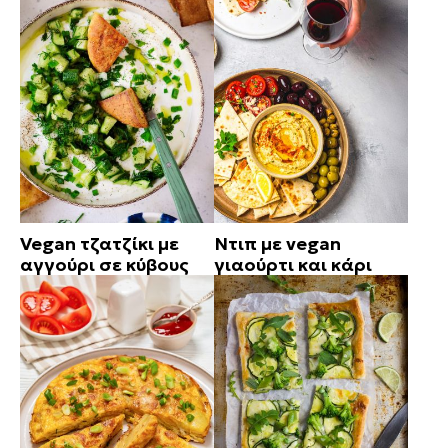
Vegan τζατζίκι με
Ντιπ με vegan
αγγούρι σε κύβους
γιαούρτι και κάρι