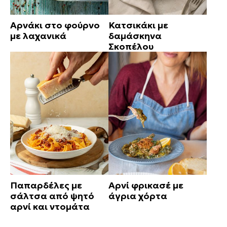
Αρνάκι στο φούρνο
Κατσικάκι με
με λαχανικά
δαμάσκηνα
Σκοπέλου
Παπαρδέλες με
Αρνί φρικασέ με
σάλτσα από ψητό
άγρια χόρτα
αρνί και ντομάτα