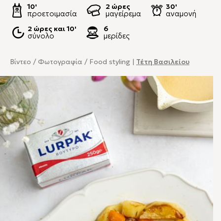
10'
2 ώρες
30'
προετοιμασία
μαγείρεμα
αναμονή
2 ώρες και 10'
6
σύνολο
μερίδες
Βίντεο / Φωτογραφία / Food styling |
Τέτη Βασιλείου