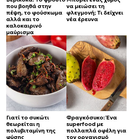
που βοηθά στην
να μειώσει τη
πέψη, το φούσκωμα
φλεγμονή; Τι δείχνει
αλλά και το
νέα έρευνα
καλοκαιρινό
μαύρισμα
Γιατί το συκώτι
Φραγκόσυκο: Ένα
θεωρείται η
superfood με
πολυβιταμίνη της
πολλαπλά οφέλη για
φύσης
τον οργανισμό