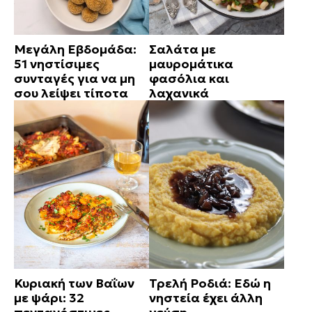
Μεγάλη Εβδομάδα:
Σαλάτα με
51 νηστίσιμες
μαυρομάτικα
συνταγές για να μη
φασόλια και
σου λείψει τίποτα
λαχανικά
Κυριακή των Βαΐων
Τρελή Ροδιά: Εδώ η
με ψάρι: 32
νηστεία έχει άλλη