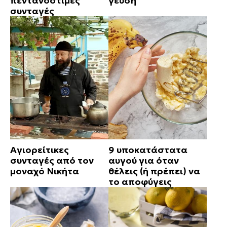
πεντανόστιμες
γεύση
συνταγές
Αγιορείτικες
9 υποκατάστατα
συνταγές από τον
αυγού για όταν
μοναχό Νικήτα
θέλεις (ή πρέπει) να
το αποφύγεις