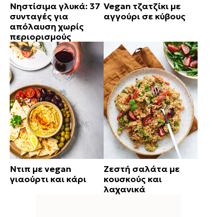
Νηστίσιμα γλυκά: 37
Vegan τζατζίκι με
συνταγές για
αγγούρι σε κύβους
απόλαυση χωρίς
περιορισμούς
Ντιπ με vegan
Ζεστή σαλάτα με
γιαούρτι και κάρι
κουσκούς και
λαχανικά