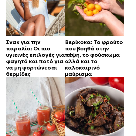
Σνακ για την
Βερίκοκα: Το φρούτο
παραλία: Οι πιο
που βοηθά στην
υγιεινές επιλογές για
πέψη, το φούσκωμα
φαγητό και ποτό για
αλλά και το
να μη φορτώνεσαι
καλοκαιρινό
θερμίδες
μαύρισμα