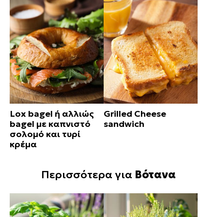
Lox bagel ή αλλιώς
Grilled Cheese
bagel με καπνιστό
sandwich
σολομό και τυρί
κρέμα
Περισσότερα για
Βότανα