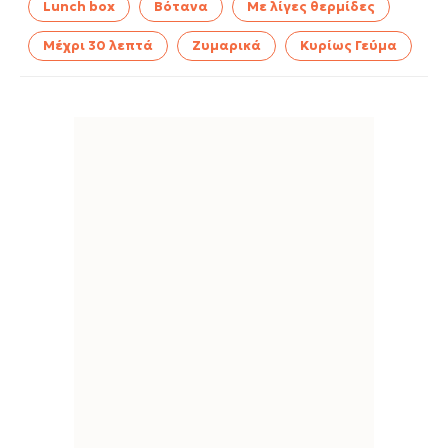
Lunch box
Βότανα
Με λίγες θερμίδες
Μέχρι 30 λεπτά
Ζυμαρικά
Κυρίως Γεύμα