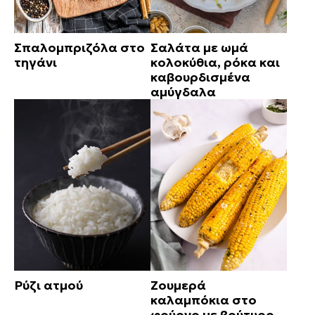
Σπαλομπριζόλα στο
Σαλάτα με ωμά
τηγάνι
κολοκύθια, ρόκα και
καβουρδισμένα
αμύγδαλα
Ρύζι ατμού
Ζουμερά
καλαμπόκια στο
φούρνο με βούτυρο