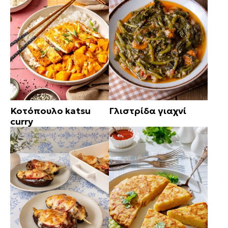
Κοτόπουλο katsu
Γλιστρίδα γιαχνί
curry