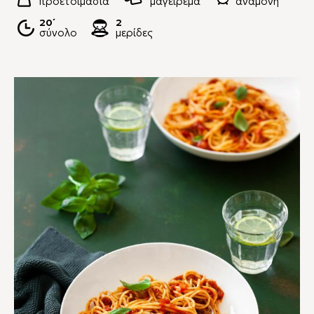
προετοιμασία
μαγείρεμα
αναμονή
20΄
2
σύνολο
μερίδες