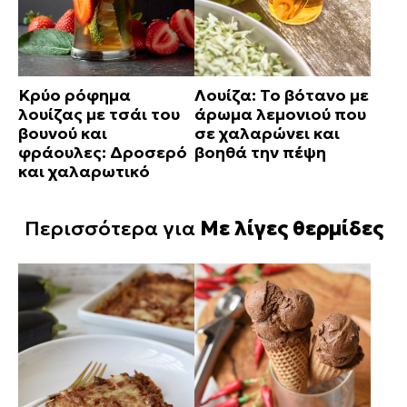
Κρύο ρόφημα
Λουίζα: Το βότανο με
λουίζας με τσάι του
άρωμα λεμονιού που
βουνού και
σε χαλαρώνει και
φράουλες: Δροσερό
βοηθά την πέψη
και χαλαρωτικό
Περισσότερα για
Με λίγες θερμίδες