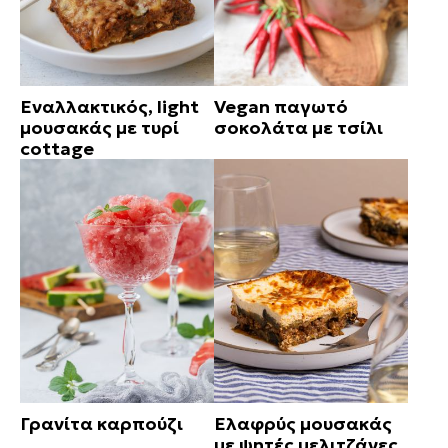
Εναλλακτικός, light
Vegan παγωτό
μουσακάς με τυρί
σοκολάτα με τσίλι
cottage
Γρανίτα καρπούζι
Ελαφρύς μουσακάς
με ψητές μελιτζάνες