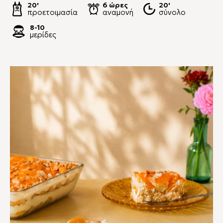
20'
6 ώρες
20'
προετοιμασία
αναμονή
σύνολο
8-10
μερίδες