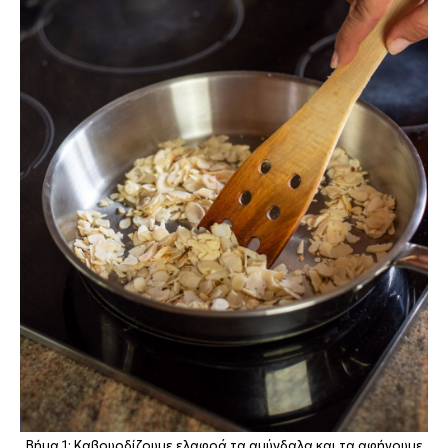
Βήμα 1: Καβουρδίζουμε ελαφρά τα αμύγδαλα και τα αφήνουμε