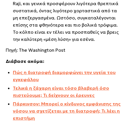
Raji, και γενικά προσφέρουν λιγότερα θρεπτικά
συστατικά, όντας λιγότερο χορταστικά από τα
μη επεξεργασμένα. Ωστόσο, συγκαταλέγονται
επίσης στα φθηνότερα και πιο βολικά τρόφιμα.
Το κόλπο είναι εν τέλει να προσπαθείς να βρεις
την καλύτερη «μέση λύση» για εσένα.
Πηγή: The Washington Post
Διάβασε ακόμα:
Πώς η διατροφή διαμορφώνει την υγεία του
εγκεφάλου
Τελικά η ζάχαρη είναι τόσο βλαβερή όσο
πιστεύουμε; Τι δείχνουν οι έρευνες
Πάρκινσον: Μπορεί ο κίνδυνος εμφάνισης της
νόσου να σχετίζεται με τη διατροφή; Τι λέει η
επιστήμη