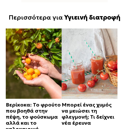
Περισσότερα για
Υγιεινή διατροφή
Βερίκοκα: Το φρούτο
Μπορεί ένας χυμός
που βοηθά στην
να μειώσει τη
πέψη, το φούσκωμα
φλεγμονή; Τι δείχνει
αλλά και το
νέα έρευνα
καλοκαιρινό