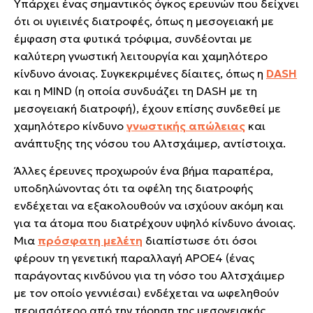
Υπάρχει ένας σημαντικός όγκος ερευνών που δείχνει
ότι οι υγιεινές διατροφές, όπως η μεσογειακή με
έμφαση στα φυτικά τρόφιμα, συνδέονται με
καλύτερη γνωστική λειτουργία και χαμηλότερο
κίνδυνο άνοιας. Συγκεκριμένες δίαιτες, όπως η
DASH
και η MIND (η οποία συνδυάζει τη DASH με τη
μεσογειακή διατροφή), έχουν επίσης συνδεθεί με
χαμηλότερο κίνδυνο
γνωστικής απώλειας
και
ανάπτυξης της νόσου του Αλτσχάιμερ, αντίστοιχα.
Άλλες έρευνες προχωρούν ένα βήμα παραπέρα,
υποδηλώνοντας ότι τα οφέλη της διατροφής
ενδέχεται να εξακολουθούν να ισχύουν ακόμη και
για τα άτομα που διατρέχουν υψηλό κίνδυνο άνοιας.
Μια
πρόσφατη μελέτη
διαπίστωσε ότι όσοι
φέρουν τη γενετική παραλλαγή APOE4 (ένας
παράγοντας κινδύνου για τη νόσο του Αλτσχάιμερ
με τον οποίο γεννιέσαι) ενδέχεται να ωφεληθούν
περισσότερο από την τήρηση της μεσογειακής