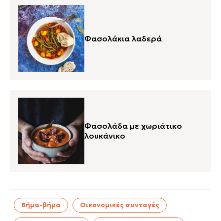
Φασολάκια λαδερά
Φασολάδα με χωριάτικο
λουκάνικο
Βήμα-βήμα
Οικονομικές συνταγές