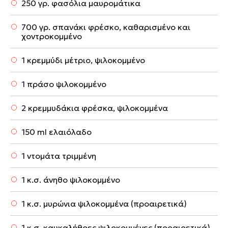
250 γρ. φασόλια μαυρομάτικα
700 γρ. σπανάκι φρέσκο, καθαρισμένο και
χοντροκομμένο
1 κρεμμύδι μέτριο, ψιλοκομμένο
1 πράσο ψιλοκομμένο
2 κρεμμυδάκια φρέσκα, ψιλοκομμένα
150 ml ελαιόλαδο
1 ντομάτα τριμμένη
1 κ.σ. άνηθο ψιλοκομμένο
1 κ.σ. μυρώνια ψιλοκομμένα (προαιρετικά)
1 κ.σ. καυκαλήθρες ψιλοκομμένες (προαιρετικά)