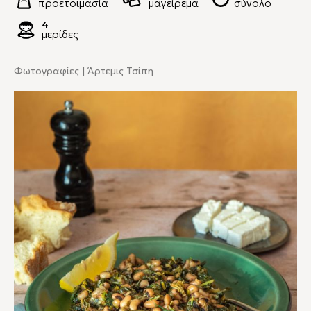
προετοιμασία
μαγείρεμα
σύνολο
4
μερίδες
Φωτογραφίες | Άρτεμις Τσίπη