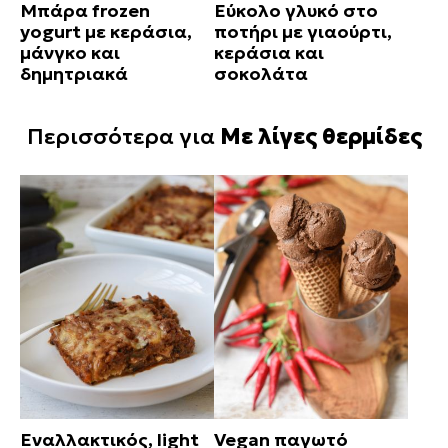
Μπάρα frozen
Εύκολο γλυκό στο
yogurt με κεράσια,
ποτήρι με γιαούρτι,
μάνγκο και
κεράσια και
δημητριακά
σοκολάτα
Περισσότερα για
Με λίγες θερμίδες
Εναλλακτικός, light
Vegan παγωτό