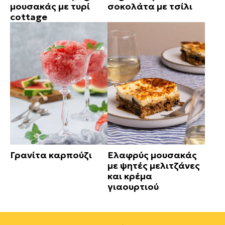
μουσακάς με τυρί
σοκολάτα με τσίλι
cottage
Γρανίτα καρπούζι
Ελαφρύς μουσακάς
με ψητές μελιτζάνες
και κρέμα
γιαουρτιού