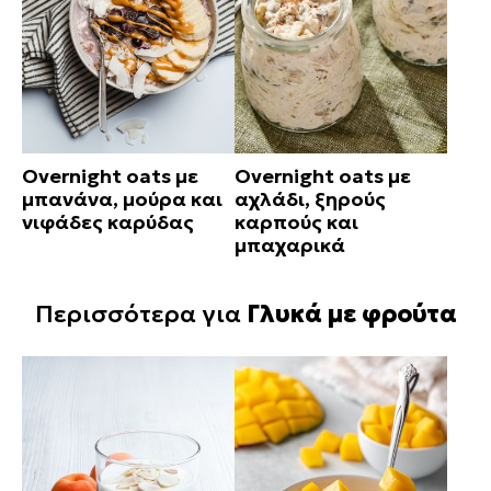
Overnight oats με
Overnight oats με
μπανάνα, μούρα και
αχλάδι, ξηρούς
νιφάδες καρύδας
καρπούς και
μπαχαρικά
Περισσότερα για
Γλυκά με φρούτα