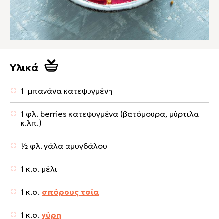
Υλικά
1 μπανάνα κατεψυγμένη
1 φλ. berries κατεψυγμένα (βατόμουρα, μύρτιλα
κ.λπ.)
½ φλ. γάλα αμυγδάλου
1 κ.σ. μέλι
1 κ.σ.
σπόρους τσία
1 κ.σ.
γύρη