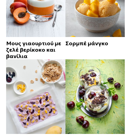
Μους γιαουρτιού με
Σορμπέ μάνγκο
ζελέ βερίκοκο και
βανίλια