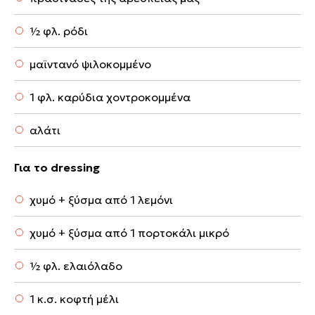
½ φλ. ρόδι
μαϊντανό ψιλοκομμένο
1 φλ. καρύδια χοντροκομμένα
αλάτι
Για το dressing
χυμό + ξύσμα από 1 λεμόνι
χυμό + ξύσμα από 1 πορτοκάλι μικρό
½ φλ. ελαιόλαδο
1 κ.σ. κοφτή μέλι