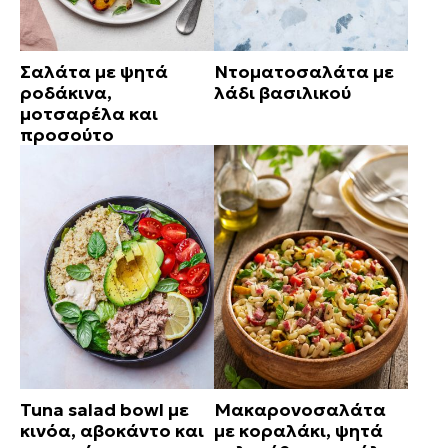
Σαλάτα με ψητά
Ντοματοσαλάτα με
ροδάκινα,
λάδι βασιλικού
μοτσαρέλα και
προσούτο
Tuna salad bowl με
Μακαρονοσαλάτα
κινόα, αβοκάντο και
με κοραλάκι, ψητά