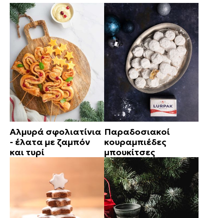
Αλμυρά σφολιατίνια
Παραδοσιακοί
- έλατα με ζαμπόν
κουραμπιέδες
και τυρί
μπουκίτσες