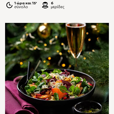
1 ώρα και 15'
6
σύνολο
μερίδες