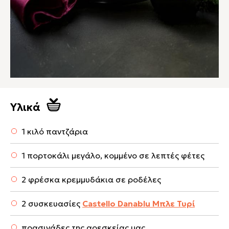
Υλικά
1 κιλό παντζάρια
1 πορτοκάλι μεγάλο, κομμένο σε λεπτές φέτες
2 φρέσκα κρεμμυδάκια σε ροδέλες
2 συσκευασίες
Castello Danablu Μπλε Τυρί
πρασινάδες της αρεσκείας μας